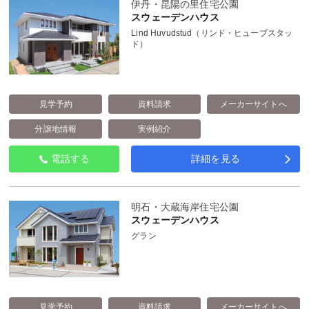
伊丹・昆陽の里住宅公園
スウェーデンハウス
Lind Huvudstud（リンド・ヒューブスタッ
ド）
見学予約
資料請求
メーカーサイトへ
分譲地情報
実例紹介
電話する
詳細を見る
明石・大蔵海岸住宅公園
スウェーデンハウス
グラン
見学予約
資料請求
メーカーサイトへ