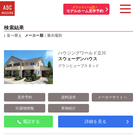
メリットいっぱい
モデルホーム見学予約
検索結果
住宅展示場・他施設一覧
並べ替え
メーカー順
｜
展示場別
イベント&プレゼント
ハウジングワールド立川
スウェーデンハウス
モデルハウスを探す
グランヒューブスタッド
はじめての方へ
住まいづくりコラム・動画
見学予約
資料請求
メーカーサイトへ
アカウント登録
分譲地情報
実例紹介
電話する
詳細を見る