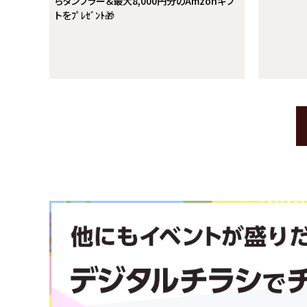
らタンブラー＆最大8,000円分のAmzonギフ
トをﾌﾟﾚｾﾞﾝﾄ🎁