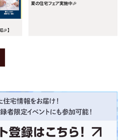
夏の住宅フェア実施中🎉
🎉】