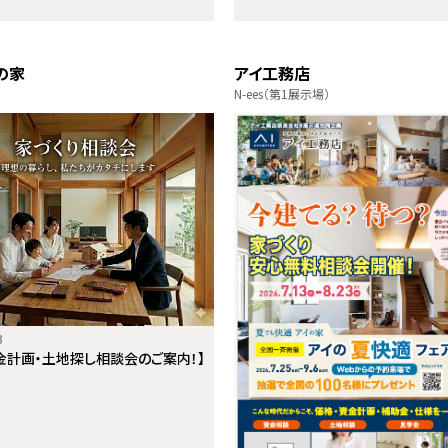
の家
アイ工務店
N-ees（第1展示場）
3
金計画・土地探し相談会のご案内！】