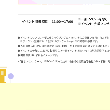
※一部イベントを除く
イベント開催時間 11:00～17:00
※イベント･先着プレゼン
●イベントについては一部、ABCハウジングのアカウントにご登録いただいた方が対
※アカウント登録には、「住まいのアンケート＊」へのご回答が必要です。
●当日の状況により、内容の変更（または中止）や予定時間前に終了する場合もありま
●イベントの参加は、1世帯1名様限り。（一部イベントは除く）なくなり次第終了とさ
●掲載写真はいずれもイメージです。
＊「住まいのアンケート」はABCハウジング並びに当会場の出展住宅会社からお客様に対