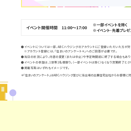
※一部イベントを除く
イベント開催時間 11:00～17:00
※イベント･先着プレゼン
●イベントについては一部、ABCハウジングのアカウントにご登録いただいた方が対
※アカウント登録には、「住まいのアンケート＊」へのご回答が必要です。
●当日の状況により、内容の変更（または中止）や予定時間前に終了する場合もありま
●イベントの参加は、1世帯1名様限り。（一部イベントは除く）なくなり次第終了とさ
●掲載写真はいずれもイメージです。
＊「住まいのアンケート」はABCハウジング並びに当会場の出展住宅会社からお客様に対