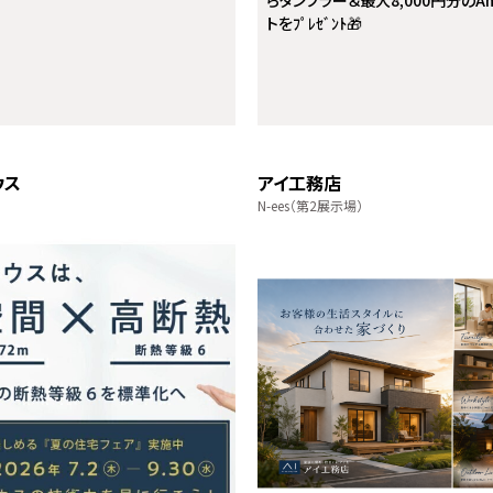
らタンブラー＆最大8,000円分のA
トをﾌﾟﾚｾﾞﾝﾄ🎁
ウス
アイ工務店
N-ees（第2展示場）