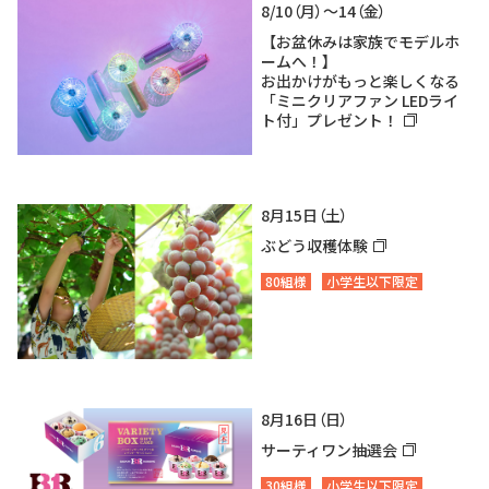
8/10（月）～14（金）
【お盆休みは家族でモデルホ
ームへ！】
お出かけがもっと楽しくなる
「ミニクリアファン LEDライ
ト付」プレゼント！
8月15日（土）
ぶどう収穫体験
80組様
小学生以下限定
8月16日（日）
サーティワン抽選会
30組様
小学生以下限定