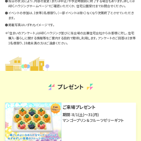
●当日の状況により、内容の変更（または中止）や予定時間前に終了する場合もあります。詳しくは
ABCハウジングホームページでご確認いただくか、 住宅公園受付までお問合せください。
●イベントの参加は、1世帯1名様限り。（一部イベントは除く）なくなり次第終了とさせていただき
ます。
●掲載写真はいずれもイメージです。
＊「住まいのアンケート」はABCハウジング並びに当会場の出展住宅会社からお客様に対し、住宅
購入・暮らしに関する情報等をご案内する目的で取得し利用します。 アンケートのご回答は1世帯
1名様限り、18歳未満の方はご遠慮ください。
プレゼント
ご来場プレゼント
期間：8/1(土)～31(月)
マンゴープリン＆フルーツゼリーギフト