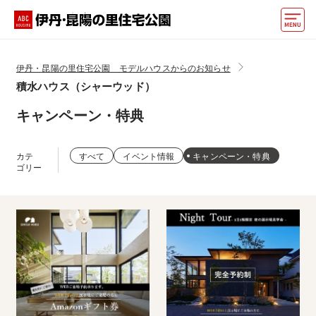
モデルハウス
伊丹・昆陽の里住宅公園 モデルハウスからのお知らせ
積水ハウス（シャーウッド）
住宅会社・ハウスメーカー
キャンペーン・特典
イベント情報・プレゼント
アクセス
カテ
すべて
イベント情報
キャンペーン・特典
ゴリー
好みからモデルハウスを探す
住まいづくりお役立ち情報
他の展示場
ABCハウジングトップ
マイページ
アカウント登録