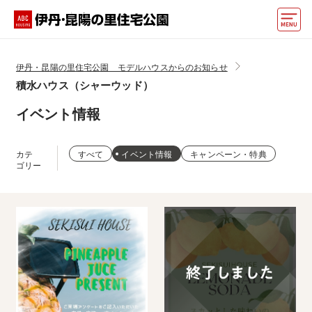
モデルハウス
伊丹・昆陽の里住宅公園 モデルハウスからのお知らせ
積水ハウス（シャーウッド）
住宅会社・ハウスメーカー
イベント情報
イベント情報・プレゼント
アクセス
カテ
すべて
イベント情報
キャンペーン・特典
ゴリー
好みからモデルハウスを探す
住まいづくりお役立ち情報
他の展示場
ABCハウジングトップ
マイページ
アカウント登録