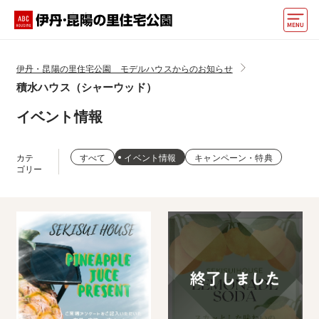
モデルハウス
伊丹・昆陽の里住宅公園 モデルハウスからのお知らせ
積水ハウス（シャーウッド）
住宅会社・ハウスメーカー
イベント情報
イベント情報・プレゼント
アクセス
カテ
すべて
イベント情報
キャンペーン・特典
ゴリー
好みからモデルハウスを探す
住まいづくりお役立ち情報
他の展示場
ABCハウジングトップ
マイページ
アカウント登録