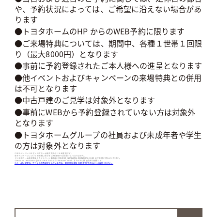
や、予約状況によっては、ご希望に沿えない場合があ
ります
●トヨタホームのHP からのWEB予約に限ります
●ご来場特典については、期間中、各種１世帯１回限
り（最大8000円）となります
●事前に予約登録されたご本人様への進呈となります
●他イベントおよびキャンペーンの来場特典との併用
は不可となります
●中古戸建のご見学は対象外となります
●事前にWEBから予約登録されていない方は対象外
となります
●トヨタホームグループの社員および未成年者や学生
の方は対象外となります
①本キャンペーンは【トヨタホーム株式会社】による提供です。
本キャンペーンについてのお問い合わせはAmazonではお受けしておりません。
【トヨタホーム株式会社】キャンペーン事務局【chumon_campaign@toyotahome.co.jp】までお問い合わせください。
②Amazon、Amazon.co.jpおよびそれらのロゴはAmazon.com,Inc.またはその関連会社の商標です。
※メール指定受信、アドレス拒否設定をしている方は、delivery@dera-e.jpを受信できるようご設定ください。