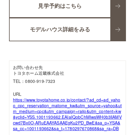
見学予約はこちら
モデルハウス詳細をみる
お問い合わせ先
トヨタホーム近畿株式会社
TEL：0800-919-7323
URL
https://www.toyotahome.co.jp/contact/?ad_cd=ad_yaho
o_cpc_reservation_matome_kw&utm_source=yahoo&ut
m_medium=cpc&utm_campaign=raijo&utm_content=kw
&yclid=YSS.1001193662.EAIaIQobChMIwsWH0b3llAMV
cwd7Bx0O-ARuEAAYASAAEgKu2PD_BwE&sa_p=YSA&
sa_cc=1001193662&sa_t=1780297670868&sa_ra=DB