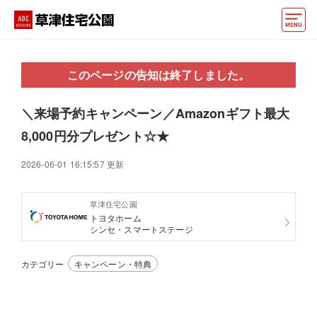
モデルハウス
このページの告知は終了しました。
住宅会社・ハウスメーカー
＼来場予約キャンペーン／Amazonギフト最大
動画でモデルハウス見学
8,000円分プレゼント☆★
イベント情報・プレゼント
2026-06-01 16:15:57 更新
アクセス
草津住宅公園
好みからモデルハウスを探す
トヨタホーム
シンセ・スマートステージ
住まいづくりお役立ち情報
カテゴリー
キャンペーン・特典
他の展示場
ABCハウジングトップ
マイページ
アカウント登録