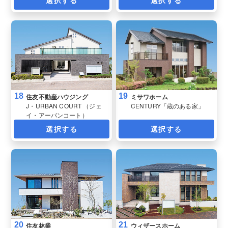
選択する
選択する
18
19
住友不動産ハウジング
ミサワホーム
J・URBAN COURT （ジェ
CENTURY「蔵のある家」
イ・アーバンコート）
選択する
選択する
20
21
住友林業
ウィザースホーム