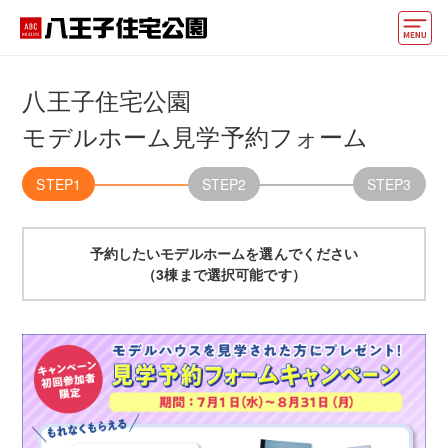
モデルハウス
八王子住宅公園
住宅会社・ハウスメーカー
モデルホーム見学予約フォーム
イベント情報・プレゼント
STEP1
STEP2
STEP3
アクセス
予約したいモデルホームを選んでください
好みからモデルハウスを探す
（3棟まで選択可能です）
住まいづくりお役立ち情報
他の展示場
ABCハウジングトップ
マイページ
アカウント登録