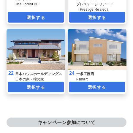
The Forest BF
プレステージ リアード
（Prestige Realed）
選択する
選択する
22
24
日本ハウスホールディングス
一条工務店
日本の家・檜の家
i-smart
選択する
選択する
キャンペーン参加について