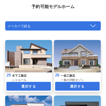
予約可能モデルホーム
25
26
木下工務店
一条工務店
シャルール
一条の洋館セゾン
選択する
選択する