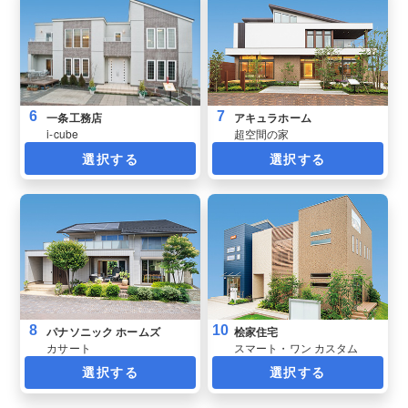
6
7
一条工務店
アキュラホーム
i-cube
超空間の家
選択する
選択する
8
10
パナソニック ホームズ
桧家住宅
カサート
スマート・ワン カスタム
選択する
選択する