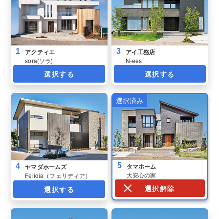
1
3
アクティエ
アイ工務店
sora(ソラ)
N-ees
選択する
選択する
5
4
タマホーム
ヤマダホームズ
大安心の家
Felidia（フェリディア）
選択解除
選択する