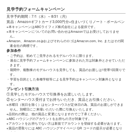
見学予約フォームキャンペーン
見学予約期間：7/1（水）～8/31（月)
賞品：Amazonギフトカード3,000円分+住まいづくりノート・ボールペン
※本キャンペーンはABCライフィズ株式会社による提供です。
※本キャンペーンについてのお問い合わせはAmazonではお受けしておりませ
ん。
※Amazon、Amazon.co.jpおよびそれらのロゴはAmazon.com, Inc. またはその関
連会社の商標です。
参加条件
・ご予約は、初めてご見学されるモデルハウスに限ります。
・過去に見学予約フォームキャンペーンに参加された方は対象外とさせていただ
きます。
・期間中、複数棟のモデルハウスを見学しても、賞品のお渡しは1世帯1回限りで
す。
・学習を目的とした各種学校等による見学予約はキャンペーン対象外となりま
す。
プレゼント引換方法
①見学したモデルハウスで引換券をお渡しいたします。
②センターハウス受付までお持ちいただき、賞品とお引換ください。
※水曜日（祝日を除く）はセンターハウスが定休日の為、賞品のお渡しができま
せん。別曜日にご来場いただいた際に引換えいたします。
※品切れの際は、他の賞品と変更になりますのでご了承ください。
※ABC ハウジングのアカウントをお持ちの方が対象です。
※アカウントをお持ちでない方は新規でアカウントを登録する必要があります。
※賞品の受取りには ABC ハウジングマイページ QR コードの提示が必要となり