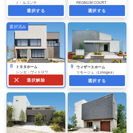
Ｊ・ルコンテ
REGNUM COURT
選択する
選択する
8
9
トヨタホーム
ウィザースホーム
シンセ・ヴィトロワ
リモージュ（Limoges）
選択解除
選択する