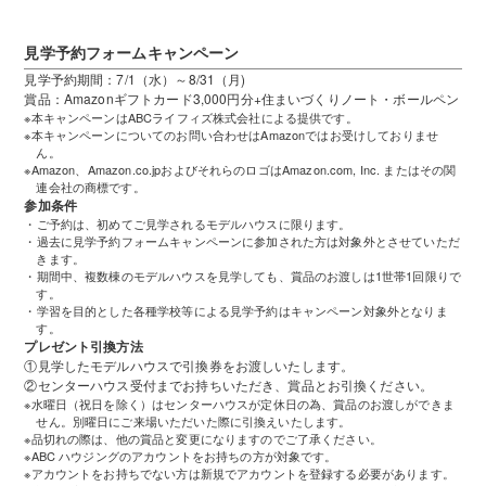
見学予約フォームキャンペーン
見学予約期間：7/1（水）～8/31（月)
賞品：Amazonギフトカード3,000円分+住まいづくりノート・ボールペン
※本キャンペーンはABCライフィズ株式会社による提供です。
※本キャンペーンについてのお問い合わせはAmazonではお受けしておりませ
ん。
※Amazon、Amazon.co.jpおよびそれらのロゴはAmazon.com, Inc. またはその関
連会社の商標です。
参加条件
・ご予約は、初めてご見学されるモデルハウスに限ります。
・過去に見学予約フォームキャンペーンに参加された方は対象外とさせていただ
きます。
・期間中、複数棟のモデルハウスを見学しても、賞品のお渡しは1世帯1回限りで
す。
・学習を目的とした各種学校等による見学予約はキャンペーン対象外となりま
す。
プレゼント引換方法
①見学したモデルハウスで引換券をお渡しいたします。
②センターハウス受付までお持ちいただき、賞品とお引換ください。
※水曜日（祝日を除く）はセンターハウスが定休日の為、賞品のお渡しができま
せん。別曜日にご来場いただいた際に引換えいたします。
※品切れの際は、他の賞品と変更になりますのでご了承ください。
※ABC ハウジングのアカウントをお持ちの方が対象です。
※アカウントをお持ちでない方は新規でアカウントを登録する必要があります。