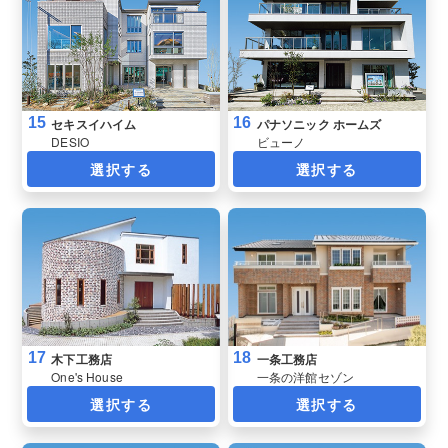
15
16
セキスイハイム
パナソニック ホームズ
DESIO
ビューノ
選択する
選択する
17
18
木下工務店
一条工務店
One's House
一条の洋館セゾン
選択する
選択する