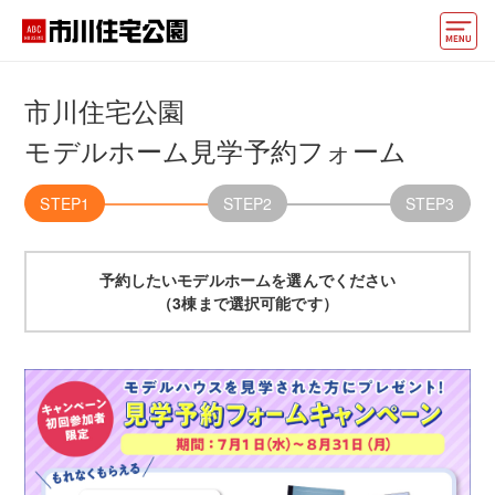
モデルハウス
市川住宅公園
住宅会社・ハウスメーカー
モデルホーム見学予約フォーム
動画でモデルハウス見学
STEP1
STEP2
STEP3
イベント情報・プレゼント
予約したいモデルホームを選んでください
アクセス
（3棟まで選択可能です）
好みからモデルハウスを探す
住まいづくりお役立ち情報
他の展示場
ABCハウジングトップ