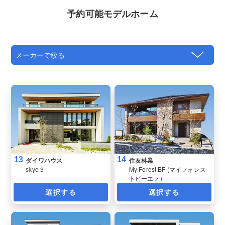
予約可能モデルホーム
13
14
ダイワハウス
住友林業
skye３
My Forest BF (マイフォレス
トビーエフ）
選択する
選択する