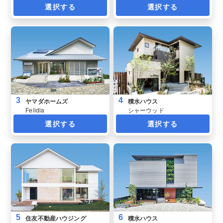
選択する
選択する
3
4
ヤマダホームズ
積水ハウス
Felidia
シャーウッド
選択する
選択する
5
6
住友不動産ハウジング
積水ハウス