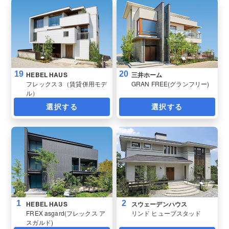
19
20
HEBEL HAUS
三井ホーム
フレックス３（賃貸併用モデ
GRAN FREE(グランフリー)
ル）
選択する
選択する
1
2
HEBEL HAUS
スウェーデンハウス
FREX asgard(フレックス ア
リンド ヒューブスタッド
スガルド)