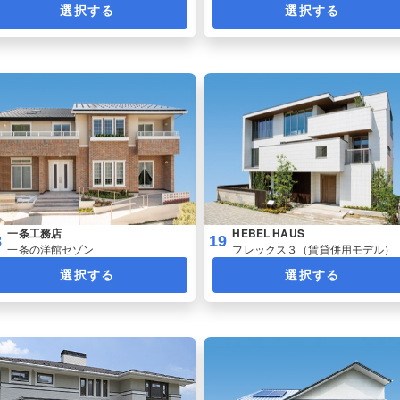
選択する
選択する
一条工務店
HEBEL HAUS
8
19
一条の洋館セゾン
フレックス３（賃貸併用モデル）
選択する
選択する