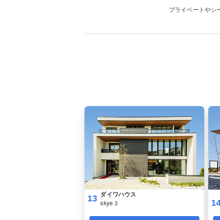
プライベートやシ
ダイワハウス
13
1
skye３