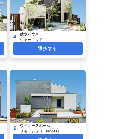
積水ハウス
4
シャーウッド
選択する
ウィザースホーム
9
リモージュ（Limoges）