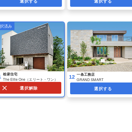
選択する
選択する
桧家住宅
一条工務店
1
12
The Elite One（エリート・ワン）
GRAND SMART
選択解除
選択する