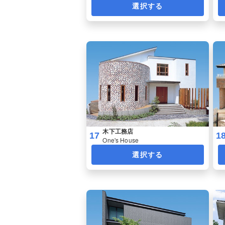
選択する
木下工務店
17
1
One's House
選択する