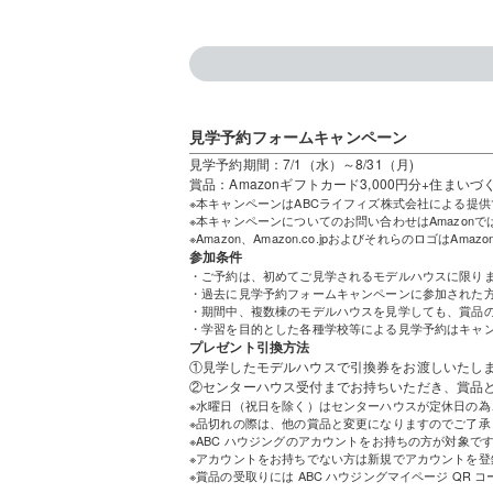
見学予約フォームキャンペーン
見学予約期間：7/1（水）～8/31（月)
賞品：Amazonギフトカード3,000円分+住まい
※本キャンペーンはABCライフィズ株式会社による提供
※本キャンペーンについてのお問い合わせはAmazon
※Amazon、Amazon.co.jpおよびそれらのロゴはAmaz
参加条件
・ご予約は、初めてご見学されるモデルハウスに限り
・過去に見学予約フォームキャンペーンに参加された
・期間中、複数棟のモデルハウスを見学しても、賞品の
・学習を目的とした各種学校等による見学予約はキャ
プレゼント引換方法
①見学したモデルハウスで引換券をお渡しいたし
②センターハウス受付までお持ちいただき、賞品
※水曜日（祝日を除く）はセンターハウスが定休日の
※品切れの際は、他の賞品と変更になりますのでご了承
※ABC ハウジングのアカウントをお持ちの方が対象で
※アカウントをお持ちでない方は新規でアカウントを登
※賞品の受取りには ABC ハウジングマイページ QR