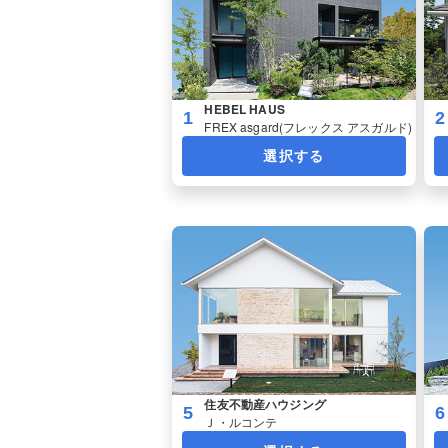
HEBEL HAUS
1
2
FREX asgard(フレックス アスガルド)
選択する
住友不動産ハウジング
5
6
Ｊ・ルコンテ