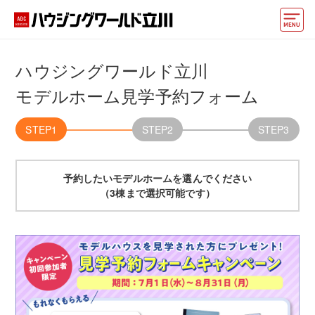
モデルハウス
ハウジングワールド立川
住宅会社・ハウスメーカー
モデルホーム見学予約フォーム
イベント情報・プレゼント
STEP1
STEP2
STEP3
アクセス
予約したいモデルホームを選んでください
好みからモデルハウスを探す
（3棟まで選択可能です）
住まいづくりお役立ち情報
他の展示場
ABCハウジングトップ
マイページ
アカウント登録