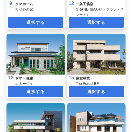
9
12
タマホーム
一条工務店
大安心の家
GRAND SMART（グラン・ス
マート）
選択する
選択する
13
15
ヤマト住建
住友林業
エネージュ
The Forest BF
選択する
選択する