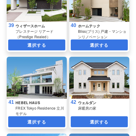
39
40
ウィザースホーム
ホームテック
プレステージ リアード
Bliss(ブリス) 戸建・マンショ
（Prestige Realed）
ンリノベーション
選択する
選択する
41
42
HEBEL HAUS
ウェルダン
FREX Tokyo Residence 立川
床暖房の家
モデル
選択する
選択する