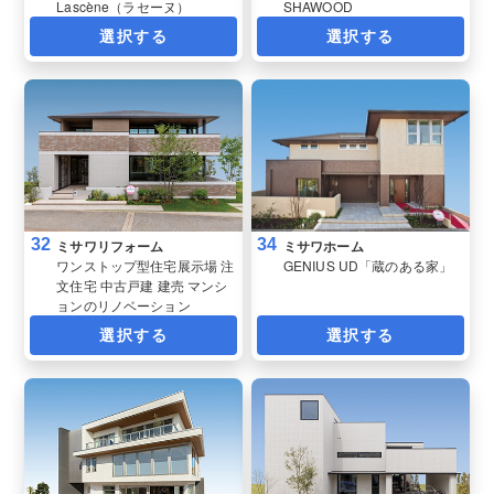
Lascène（ラセーヌ）
SHAWOOD
選択する
選択する
32
34
ミサワリフォーム
ミサワホーム
ワンストップ型住宅展示場 注
GENIUS UD「蔵のある家」
文住宅 中古戸建 建売 マンシ
ョンのリノベーション
選択する
選択する