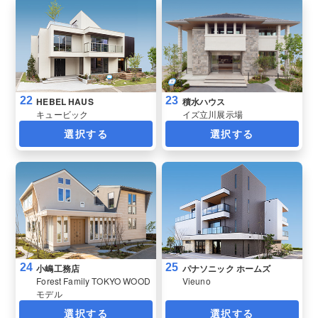
22
23
HEBEL HAUS
積水ハウス
キュービック
イズ立川展示場
選択する
選択する
24
25
小嶋工務店
パナソニック ホームズ
Forest Family TOKYO WOOD
Vieuno
モデル
選択する
選択する