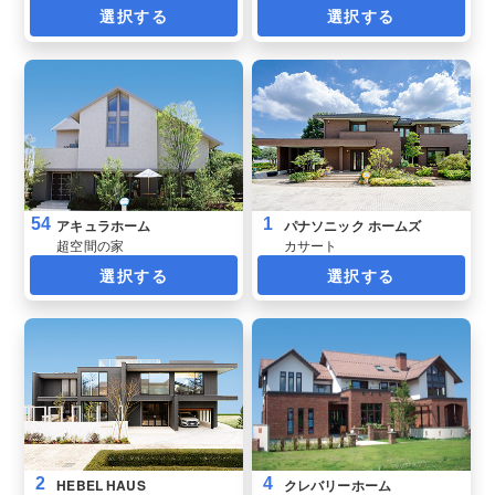
選択する
選択する
54
1
アキュラホーム
パナソニック ホームズ
超空間の家
カサート
選択する
選択する
2
4
HEBEL HAUS
クレバリーホーム