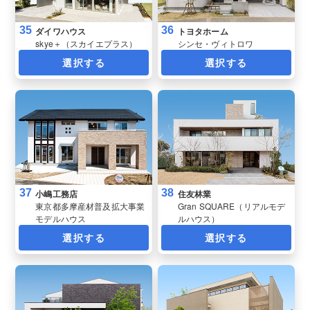
35
36
ダイワハウス
トヨタホーム
skye＋（スカイエプラス）
シンセ・ヴィトロワ
選択する
選択する
37
38
小嶋工務店
住友林業
東京都多摩産材普及拡大事業
Gran SQUARE（リアルモデ
モデルハウス
ルハウス）
選択する
選択する