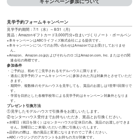
キャンペーン参加について
見学予約フォームキャンペーン
見学予約期間：7/1（水）～8/31（月)
賞品：Amazonギフトカード3,000円分+住まいづくりノート・ボールペン
※本キャンペーンはABCライフィズ株式会社による提供です。
※本キャンペーンについてのお問い合わせはAmazonではお受けしておりませ
ん。
※Amazon、Amazon.co.jpおよびそれらのロゴはAmazon.com, Inc. またはその関
連会社の商標です。
参加条件
・ご予約は、初めてご見学されるモデルハウスに限ります。
・過去に見学予約フォームキャンペーンに参加された方は対象外とさせていただ
きます。
・期間中、複数棟のモデルハウスを見学しても、賞品のお渡しは1世帯1回限りで
す。
・学習を目的とした各種学校等による見学予約はキャンペーン対象外となりま
す。
プレゼント引換方法
①見学したモデルハウスで引換券をお渡しいたします。
②センターハウス受付までお持ちいただき、賞品とお引換ください。
※水曜日（祝日を除く）はセンターハウスが定休日の為、賞品のお渡しができま
せん。別曜日にご来場いただいた際に引換えいたします。
※品切れの際は、他の賞品と変更になりますのでご了承ください。
※ABC ハウジングのアカウントをお持ちの方が対象です。