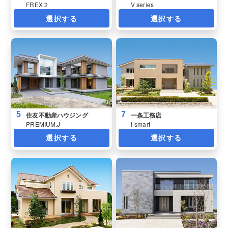
FREX２
V series
選択する
選択する
5
7
住友不動産ハウジング
一条工務店
PREMIUM.J
i-smart
選択する
選択する