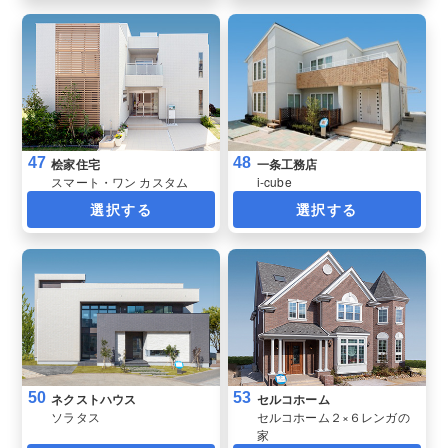
47
48
桧家住宅
一条工務店
スマート・ワン カスタム
i-cube
選択する
選択する
50
53
ネクストハウス
セルコホーム
ソラタス
セルコホーム２×６レンガの
家