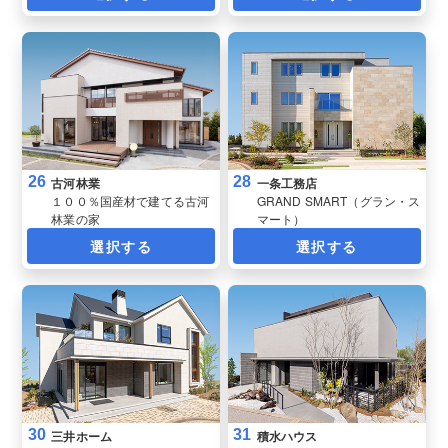
26
28
古河林業
一条工務店
１００％国産材で建てる古河
GRAND SMART（グラン・ス
林業の家
マート）
選択する
選択する
30
31
三井ホーム
積水ハウス