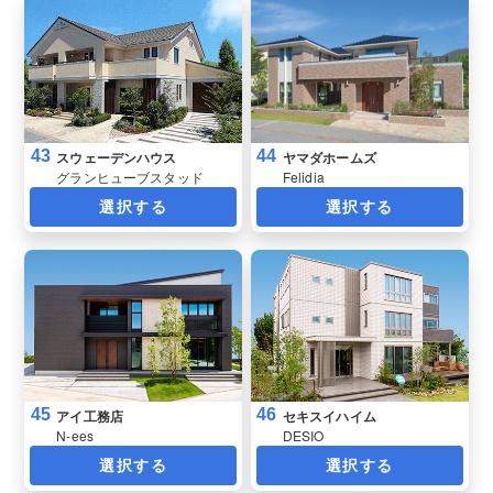
43
44
スウェーデンハウス
ヤマダホームズ
グランヒューブスタッド
Felidia
選択する
選択する
45
46
アイ工務店
セキスイハイム
N-ees
DESIO
選択する
選択する