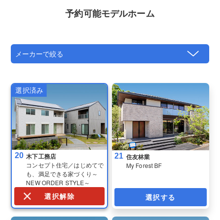
予約可能モデルホーム
20
21
木下工務店
住友林業
コンセプト住宅／はじめてで
My Forest BF
も、満足できる家づくり～
NEW ORDER STYLE～
選択解除
選択する