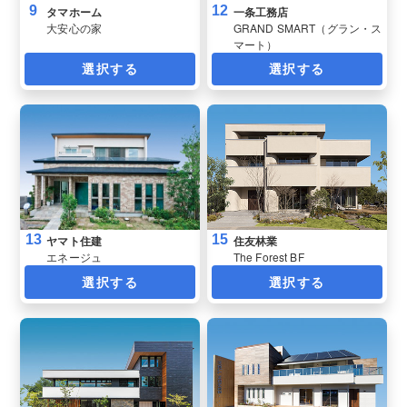
9
12
タマホーム
一条工務店
大安心の家
GRAND SMART（グラン・ス
マート）
選択する
選択する
13
15
ヤマト住建
住友林業
エネージュ
The Forest BF
選択する
選択する