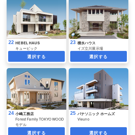
22
23
HEBEL HAUS
積水ハウス
キュービック
イズ立川展示場
選択する
選択する
24
25
小嶋工務店
パナソニック ホームズ
Forest Family TOKYO WOOD
Vieuno
モデル
選択する
選択する