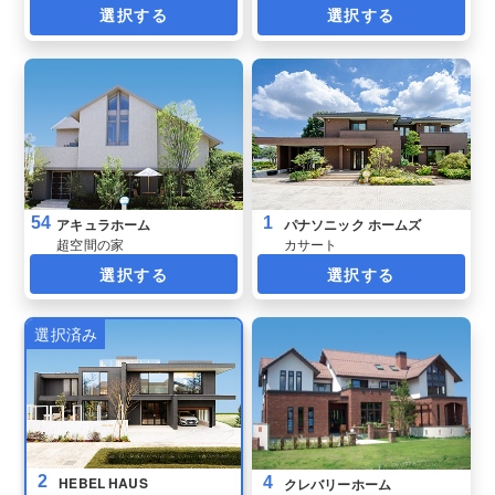
選択する
選択する
54
1
アキュラホーム
パナソニック ホームズ
超空間の家
カサート
選択する
選択する
2
4
HEBEL HAUS
クレバリーホーム