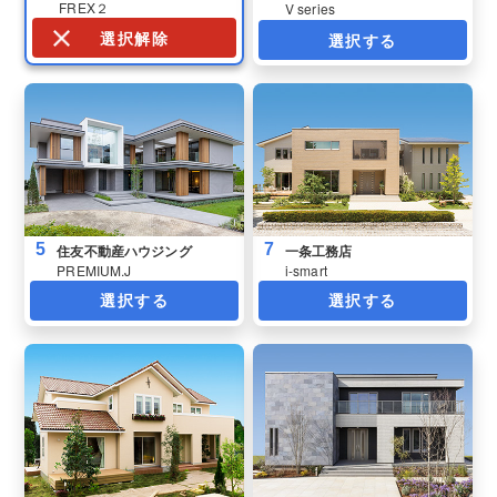
FREX２
V series
選択解除
選択する
5
7
住友不動産ハウジング
一条工務店
PREMIUM.J
i-smart
選択する
選択する