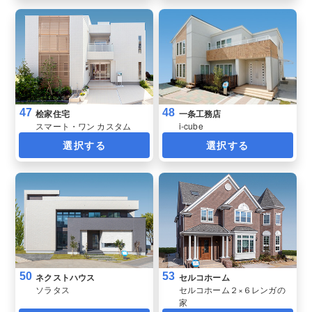
47
48
桧家住宅
一条工務店
スマート・ワン カスタム
i-cube
選択する
選択する
50
53
ネクストハウス
セルコホーム
ソラタス
セルコホーム２×６レンガの
家