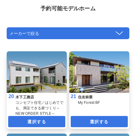
予約可能モデルホーム
20
21
木下工務店
住友林業
コンセプト住宅／はじめてで
My Forest BF
も、満足できる家づくり～
NEW ORDER STYLE～
選択する
選択する