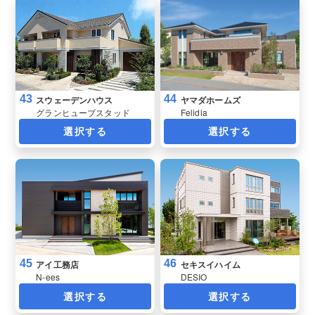
43
44
スウェーデンハウス
ヤマダホームズ
グランヒューブスタッド
Felidia
選択する
選択する
45
46
アイ工務店
セキスイハイム
N-ees
DESIO
選択する
選択する