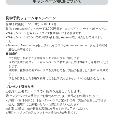
キャンペーン参加について
見学予約フォームキャンペーン
見学予約期間：7/1（水）～8/31（月)
賞品：Amazonギフトカード3,000円分+住まいづくりノート・ボールペン
※本キャンペーンはABCライフィズ株式会社による提供です。
※本キャンペーンについてのお問い合わせはAmazonではお受けしておりませ
ん。
※Amazon、Amazon.co.jpおよびそれらのロゴはAmazon.com, Inc. またはその関
連会社の商標です。
参加条件
・ご予約は、初めてご見学されるモデルハウスに限ります。
・過去に見学予約フォームキャンペーンに参加された方は対象外とさせていただ
きます。
・期間中、複数棟のモデルハウスを見学しても、賞品のお渡しは1世帯1回限りで
す。
・学習を目的とした各種学校等による見学予約はキャンペーン対象外となりま
す。
プレゼント引換方法
①見学したモデルハウスで引換券をお渡しいたします。
②センターハウス受付までお持ちいただき、賞品とお引換ください。
※水曜日（祝日を除く）はセンターハウスが定休日の為、賞品のお渡しができま
せん。別曜日にご来場いただいた際に引換えいたします。
※品切れの際は、他の賞品と変更になりますのでご了承ください。
※ABC ハウジングのアカウントをお持ちの方が対象です。