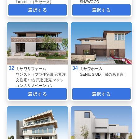
Lascène（ラセーヌ）
SHAWOOD
選択する
選択する
32
34
ミサワリフォーム
ミサワホーム
ワンストップ型住宅展示場 注
GENIUS UD「蔵のある家」
文住宅 中古戸建 建売 マンシ
ョンのリノベーション
選択する
選択する