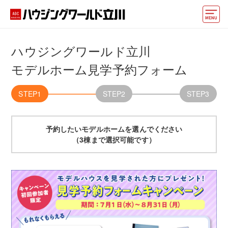
モデルハウス
ハウジングワールド立川
住宅会社・ハウスメーカー
モデルホーム見学予約フォーム
イベント情報・プレゼント
STEP1
STEP2
STEP3
アクセス
予約したいモデルホームを選んでください
好みからモデルハウスを探す
（3棟まで選択可能です）
住まいづくりお役立ち情報
他の展示場
ABCハウジングトップ
マイページ
アカウント登録