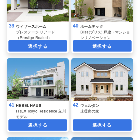
39
40
ウィザースホーム
ホームテック
プレステージ リアード
Bliss(ブリス) 戸建・マンショ
（Prestige Realed）
ンリノベーション
選択する
選択する
41
42
HEBEL HAUS
ウェルダン
FREX Tokyo Residence 立川
床暖房の家
モデル
選択する
選択する