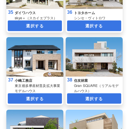
35
36
ダイワハウス
トヨタホーム
skye＋（スカイエプラス）
シンセ・ヴィトロワ
選択する
選択する
37
38
小嶋工務店
住友林業
東京都多摩産材普及拡大事業
Gran SQUARE（リアルモデ
モデルハウス
ルハウス）
選択する
選択する