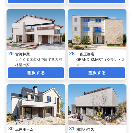
26
28
古河林業
一条工務店
１００％国産材で建てる古河
GRAND SMART（グラン・ス
林業の家
マート）
選択する
選択する
30
31
三井ホーム
積水ハウス