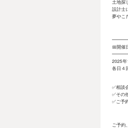
土地探
設計士
夢やこ
━━━
📅開催
━━━
2025
各日４回
✅相談
✅その
✅ご予
ご予約