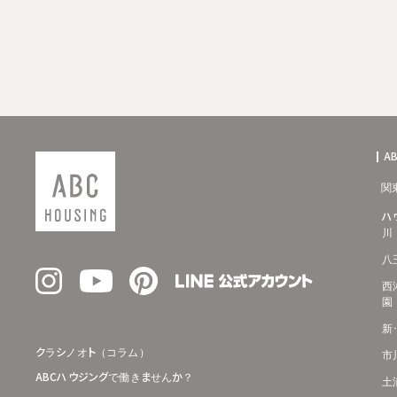
A
関
ハ
川
八
西
園
新
クラシノオト（コラム）
市
ABCハウジングで働きませんか？
土