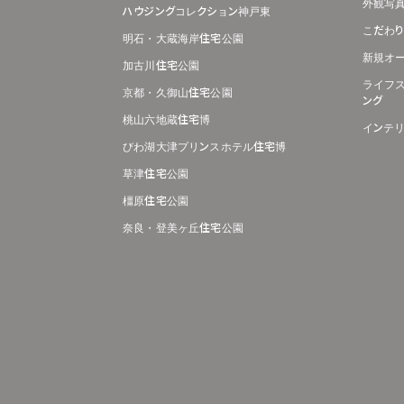
外観写
ハウジングコレクション神戸東
こだわ
明石・大蔵海岸住宅公園
新規オ
加古川住宅公園
ライフ
京都・久御山住宅公園
ング
桃山六地蔵住宅博
インテ
びわ湖大津プリンスホテル住宅博
草津住宅公園
橿原住宅公園
奈良・登美ヶ丘住宅公園