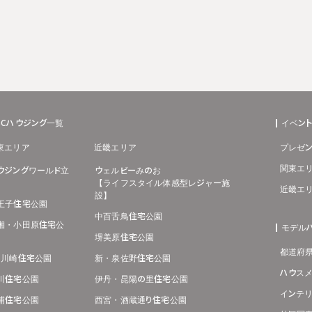
BCハウジング一覧
イベン
東エリア
近畿エリア
プレゼン
関東エ
ウジングワールド立
ウェルビーみのお
【ライフスタイル体感型レジャー施
近畿エ
設】
王子住宅公園
中百舌鳥住宅公園
湘・小田原住宅公
モデル
堺美原住宅公園
都道府
･川崎住宅公園
新・泉佐野住宅公園
ハウス
川住宅公園
伊丹・昆陽の里住宅公園
インテ
浦住宅公園
西宮・酒蔵通り住宅公園