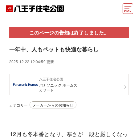
モデルハウス
このページの告知は終了しました。
住宅会社・ハウスメーカー
一年中、人もペットも快適な暮らし
イベント情報・プレゼント
2025-12-22 12:04:59 更新
アクセス
八王子住宅公園
好みからモデルハウスを探す
パナソニック ホームズ
カサート
住まいづくりお役立ち情報
カテゴリー
メーカーからのお知らせ
他の展示場
ABCハウジングトップ
マイページ
アカウント登録
12月も冬本番となり、寒さが一段と厳しくなっ