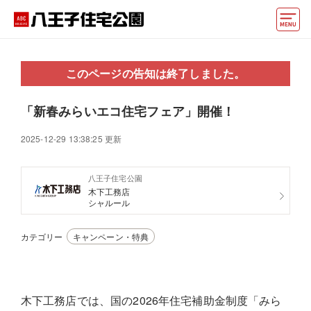
モデルハウス
このページの告知は終了しました。
住宅会社・ハウスメーカー
「新春みらいエコ住宅フェア」開催！
イベント情報・プレゼント
2025-12-29 13:38:25 更新
アクセス
八王子住宅公園
好みからモデルハウスを探す
木下工務店
シャルール
住まいづくりお役立ち情報
カテゴリー
キャンペーン・特典
他の展示場
ABCハウジングトップ
マイページ
アカウント登録
木下工務店では、国の2026年住宅補助金制度「みら