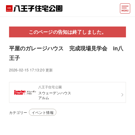
モデルハウス
このページの告知は終了しました。
住宅会社・ハウスメーカー
平屋のガレージハウス 完成現場見学会 in八
イベント情報・プレゼント
王子
アクセス
2026-02-15 17:13:20 更新
好みからモデルハウスを探す
八王子住宅公園
住まいづくりお役立ち情報
スウェーデンハウス
アルム
他の展示場
ABCハウジングトップ
カテゴリー
イベント情報
マイページ
アカウント登録