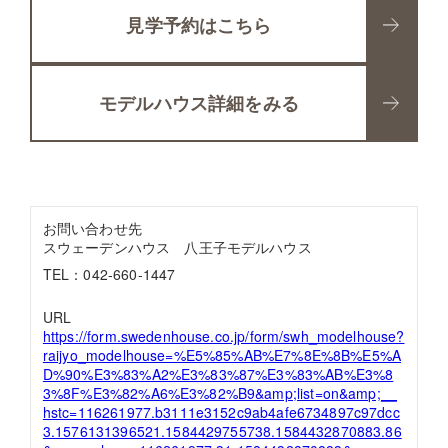
見学予約はこちら
モデルハウス詳細をみる
お問い合わせ先
スウェーデンハウス 八王子モデルハウス
TEL：042-660-1447
URL
https://form.swedenhouse.co.jp/form/swh_modelhouse?
raijyo_modelhouse=%E5%85%AB%E7%8E%8B%E5%A
D%90%E3%83%A2%E3%83%87%E3%83%AB%E3%8
3%8F%E3%82%A6%E3%82%B9&amp;list=on&amp;__
hstc=116261977.b3111e3152c9ab4afe6734897c97dcc
3.1576131396521.1584429755738.1584432870883.86