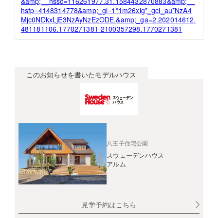
&amp;__hssc=116261977.31.1584432870883&amp;__
hsfp=4148314778&amp;_gl=1*1m26xig*_gcl_au*NzA4
Mjc0NDkxLjE3NzAyNzEzODE.&amp;_ga=2.202014612.
481181106.1770271381-2100357298.1770271381
このお知らせを書いたモデルハウス
八王子住宅公園
スウェーデンハウス
アルム
見学予約はこちら