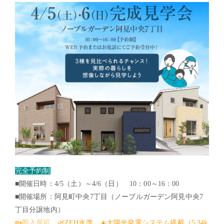
完全予約制
■開催日時：
4/5
（土）～
4/6
（日）
10
：
00
～
16
：
00
■開催場所：阿見町中央
7
丁目（ノーブルガーデン阿見中央
7
丁目分譲地内）
🏡
🌿
☀
即入居可
ZEH
水準
太陽光発電システム搭載（
5.34k