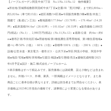
【ノーブルガーデン阿見中央
7
丁目
No.1/No.11/No.12
物件概要】
●
所在地
/
茨城県稲敷郡阿見町中央
7
丁目
●
交通
/JR
「荒川沖駅」まで約
5,800m
～
約
5,820m
（車で約
15
分）
●
総区画数
/14
区画
●
今回販売棟数
/3
棟
●
構造
/
木造二
階建て（集成ピン工法）
●
敷地面積
/177.84m²
（
53.79
坪）～
179.46m²
（
54.28
坪）
●
延床面積
/94.6m²
（
28.61
坪）～
101.02m²
（
30.55
坪）
●
販売価格
/2,880
万
円
(
税込
)
（
No.1
）、
2,980
万円
(
税込
)
（
No.11,No.12
）
●
道路
/
公道 約
4m
～約
6
m●
都市計画
/
市街化区域
●
用途地域
/
第
1
種低層住居専用地域、第
1
種住居地域
●
建ぺい率
/50%
（
1
低）・
60
％（
1
住）
●
容積率
/100
％（
1
低）・
200
％（
1
住）
●
設備
/
公営水道・東京電力・都市ガス・公共下水
●
学区
/
阿見小学校、阿見中学
校
●
地目
/
宅地
●
権利
/
所有権
●
引渡日
/
相談
●
取引態様
/
売主
●
建物完成時期
/2025
年
4
月予定
●
設計・施工
/
株式会社ノーブルホーム
※
表示価格はすべて税込みです。販売価格には諸経費、設え小物などは含まれ
ません。外観パース、外構、家具、一部掲載はイメージとなります。また各
商品ごとに基本仕様が異なります。詳細は担当者までお問合せください。表
示価格は
2025
年
2
月現在の価格です。諸事情により変更になる場合がありま
す。