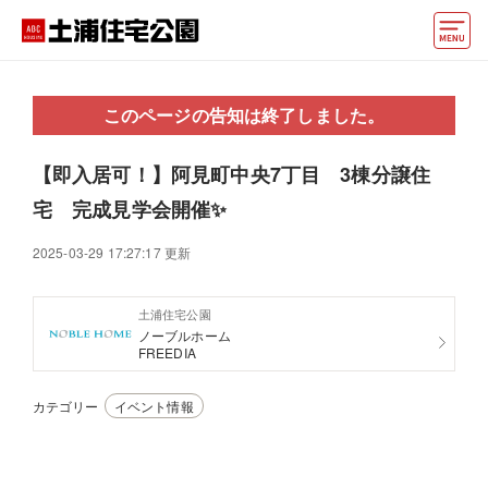
モデルハウス
このページの告知は終了しました。
住宅会社・ハウスメーカー
【即入居可！】阿見町中央7丁目 3棟分譲住
イベント情報・プレゼント
宅 完成見学会開催✨
アクセス
2025-03-29 17:27:17 更新
好みからモデルハウスを探す
土浦住宅公園
住まいづくりお役立ち情報
ノーブルホーム
FREEDIA
他の展示場
ABCハウジングトップ
カテゴリー
イベント情報
マイページ
アカウント登録