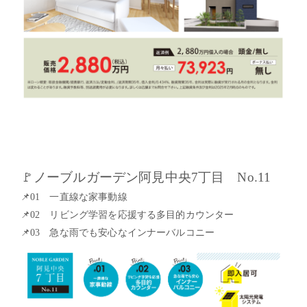
🚩
ノーブルガーデン阿見中央
7
丁目
No.11
📌
01
一直線な家事動線
📌
02
リビング学習を応援する多目的カウンター
📌
03
急な雨でも安心なインナーバルコニー