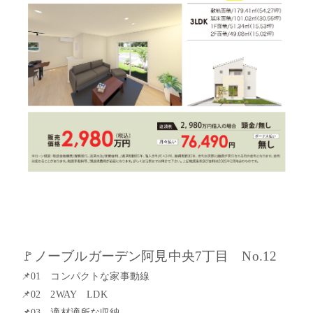
🚩
ノーブルガーデン阿見中央
7
丁目
No.12
📌
01
コンパクトな家事動線
📌
02
2WAY
LDK
📌
03
適材適所な収納