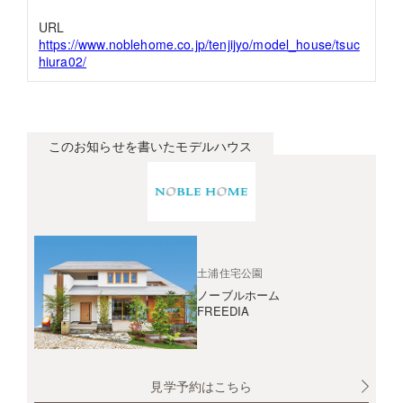
URL
https://www.noblehome.co.jp/tenjijyo/model_house/tsuc
hiura02/
このお知らせを書いたモデルハウス
土浦住宅公園
ノーブルホーム
FREEDIA
見学予約はこちら