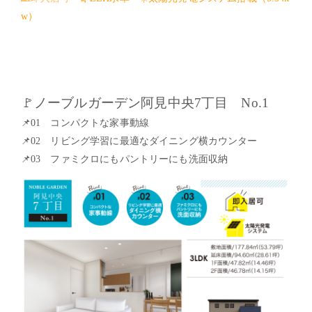
w
）
🚩
ノーブルガーデン阿見中央
7
丁目
No.1
📌
01
コンパクトな家事動線
📌
02
リビング学習に最適なダイニング横カウンター
📌
03
ファミクロにもパントリーにも洗面収納