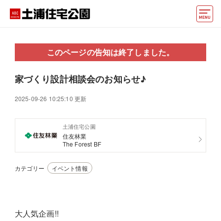
モデルハウス
このページの告知は終了しました。
住宅会社・ハウスメーカー
家づくり設計相談会のお知らせ♪
イベント情報・プレゼント
2025-09-26 10:25:10 更新
アクセス
土浦住宅公園
好みからモデルハウスを探す
住友林業
The Forest BF
住まいづくりお役立ち情報
カテゴリー
イベント情報
他の展示場
ABCハウジングトップ
マイページ
アカウント登録
大人気企画!!