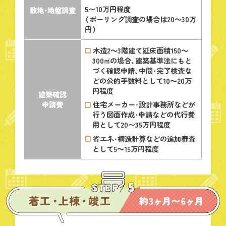
5〜10万円程度
敷地・
地盤調査
（ボーリング調査の場合は20～30万
円）
木造2～3階建て延床面積150～
300㎡の場合、建築基準法にもと
づく確認申請、中間・完了検査な
どの公的手数料として10～20万
円程度
建築確認
申請費
住宅メーカー・設計事務所などが
行う図面作成・申請などの代行費
用として20〜35万円程度
省エネ・構造計算などの追加審査
として5～15万円程度