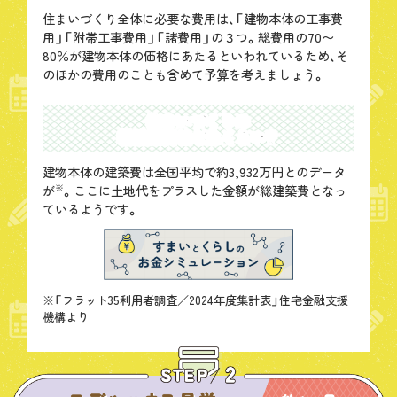
住まいづくり全体に必要な費用は、「建物本体の工事費
用」「附帯工事費用」「諸費用」の３つ。総費用の70〜
80％が建物本体の価格にあたるといわれているため、そ
のほかの費用のことも含めて予算を考えましょう。
住まいづくりの
総建築費はどれくらい？
建物本体の建築費は全国平均で約3,932万円とのデータ
が
※
。ここに土地代をプラスした金額が総建築費となっ
ているようです。
※「フラット35利用者調査／2024年度集計表」住宅金融支援
機構より