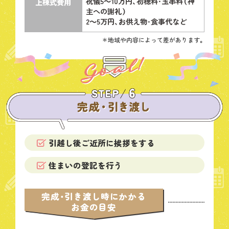
祝儀5～10万円、初穂料・玉串料（神
上棟式
費用
主への謝礼）
2～5万円、お供え物・食事代など
＊地域や内容によって差があります。
引越し後ご近所に挨拶をする
住まいの登記を行う
完成・引き渡し時にかかる
お金の目安