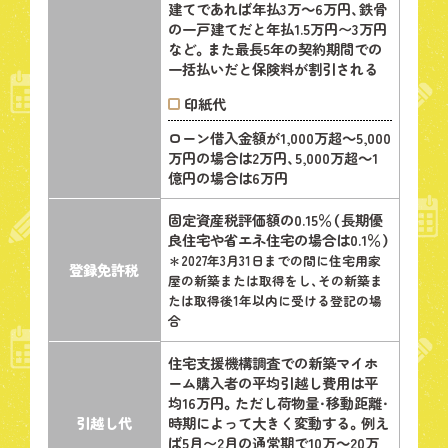
建てであれば年払3万～6万円、鉄骨
の一戸建てだと年払1.5万円〜3万円
など。また最長5年の契約期間での
一括払いだと保険料が割引される
印紙代
ローン借入金額が1,000万超～5,000
万円の場合は2万円、5,000万超～1
億円の場合は6万円
固定資産税評価額の0.15％（長期優
良住宅や省エネ住宅の場合は0.1％）
＊2027年3月31日までの間に住宅用家
登録
免許税
屋の新築または取得をし、その新築ま
たは取得後1年以内に受ける登記の場
合
住宅支援機構調査での新築マイホ
ーム購入者の平均引越し費用は平
均16万円。ただし荷物量・移動距離・
引越し代
時期によって大きく変動する。例え
ば5月〜2月の通常期で10万～20万