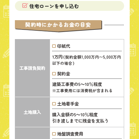
住宅ローンを申し込む
契約時にかかるお金の目安
印紙代
1万円
（契約金額1,000万円〜5,000万円
以下の場合）
工事請負
契約
契約金
建築工事費の5～10％程度
※工事費用には消費税が含まれる
土地着手金
土地購入
購入金額の5～10％程度
引き渡しまでに残金を支払う
地盤調査費用