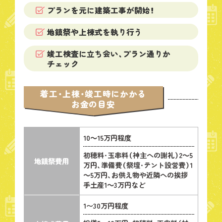
プランを元に建築工事が開始！
地鎮祭や上棟式を執り行う
竣工検査に立ち会い、プラン通りか
チェック
着工・上棟・竣工時にかかる
お金の目安
10～15万円程度
初穂料・玉串料（神主への謝礼）2～5
地鎮祭
費用
万円、準備費（祭壇・テント設営費）1
～5万円、お供え物や近隣への挨拶
手土産1～3万円など
1〜30万円程度