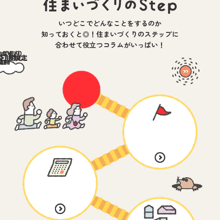
いつどこでどんなことをするのか
知っておくと◎！
住まいづくりのステップに
合わせて役立つコラムがいっぱい！
&間取り
づくり
ーカー
カー
計画
探し
約
棟
引き渡し
・
決定
竣工
rt!
al!
準備
討
討