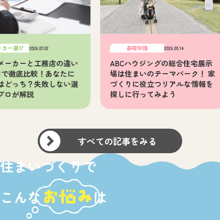
び
基礎知識
2026.07.02
2026.05.14
ーと工務店の違い
ABCハウジングの総合住宅展示
底比較！あなたに
場は住まいのテーマパーク！ 家
ち？失敗しない選
づくりに役立つリアルな情報を
解説
探しに行ってみよう
すべての記事をみる
住まいづくりで
こんな
お悩み
は