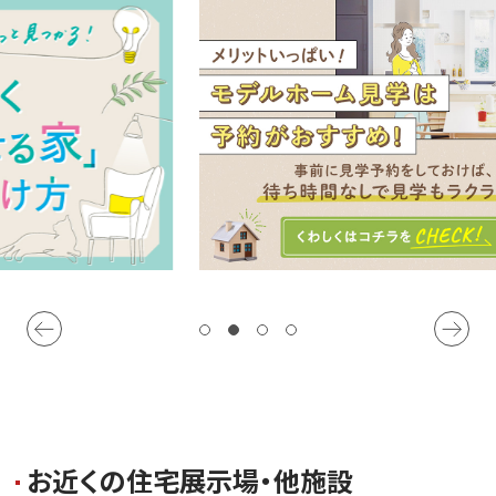
お
近
く
の
住
宅
展
示
場
・
他
施
設