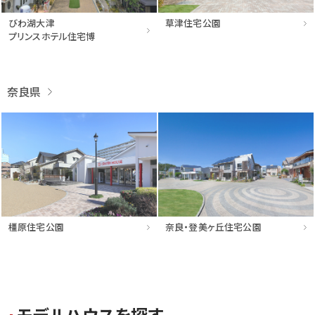
びわ湖大津
草津住宅公園
プリンスホテル住宅博
奈良県
橿原住宅公園
奈良・登美ヶ丘住宅公園
モ
デ
ル
ハ
ウ
ス
を
探
す