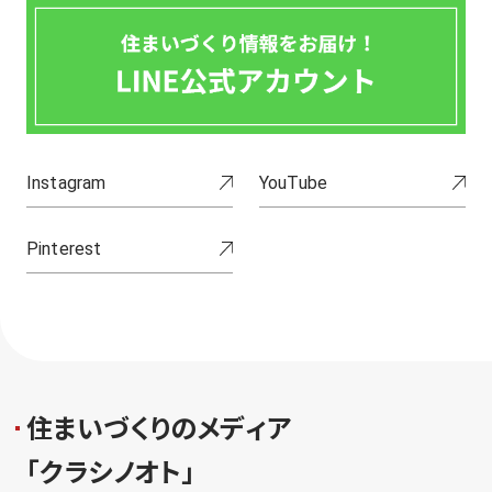
Instagram
YouTube
Pinterest
住
ま
い
づ
く
り
の
メ
デ
ィ
ア
「
ク
ラ
シ
ノ
オ
ト
」