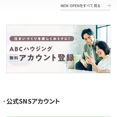
NEW OPENをすべて見る
公
式
S
N
S
ア
カ
ウ
ン
ト