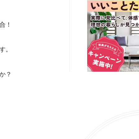
合！
す。
か？