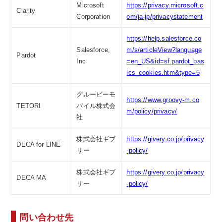
Microsoft
https://privacy.microsoft.c
Clarity
Corporation
om/ja-jp/privacystatement
https://help.salesforce.co
Salesforce,
m/s/articleView?language
Pardot
Inc
=en_US&id=sf.pardot_bas
ics_cookies.htm&type=5
グルービーモ
https://www.groovy-m.co
TETORI
バイル株式会
m/policy/privacy/
社
株式会社ギブ
https://givery.co.jp/privacy
DECA for LINE
リー
-policy/
株式会社ギブ
https://givery.co.jp/privacy
DECA MA
リー
-policy/
問い合わせ先