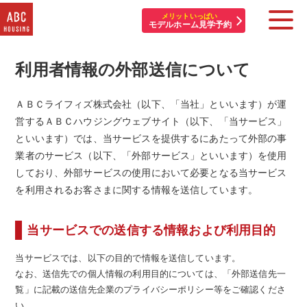
メリットいっぱい
モデルホーム見学予約
利用者情報の外部送信について
住宅展示場・他施設一覧
イベント&プレゼント
ＡＢＣライフィズ株式会社（以下、「当社」といいます）が運
営するＡＢＣハウジングウェブサイト（以下、「当サービス」
モデルハウスを探す
といいます）では、当サービスを提供するにあたって外部の事
業者のサービス（以下、「外部サービス」といいます）を使用
はじめての方へ
しており、外部サービスの使用において必要となる当サービス
を利用されるお客さまに関する情報を送信しています。
住まいづくりコラム・動画
当サービスでの送信する情報および利用目的
アカウント登録
当サービスでは、以下の目的で情報を送信しています。
なお、送信先での個人情報の利用目的については、「外部送信先一
覧」に記載の送信先企業のプライバシーポリシー等をご確認くださ
い。