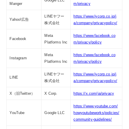
Google LLC
Manger
m/privacy
LINEヤフー
https://www.lycorp.co.jp/j
Yahoo!広告
株式会社
a/company/privacypolicy/
Meta
https://www.facebook.co
Facebook
Platforms Inc
m/privacy/policy
Meta
https://www.facebook.co
Instagram
Platforms Inc
m/privacy/policy
LINEヤフー
https://www.lycorp.co.jp/j
LINE
株式会社
a/company/privacypolicy/
X（旧Twitter）
X Corp.
https://x.com/ja/privacy
https://www.youtube.com/
YouTube
Google LLC
howyoutubeworks/policies/
community-guidelines/