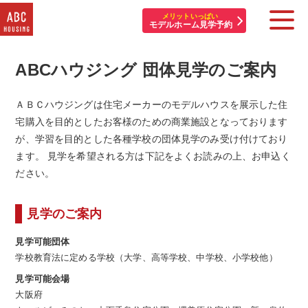
メリットいっぱい
モデルホーム見学予約
ABCハウジング 団体見学のご案内
住宅展示場・他施設一覧
イベント&プレゼント
ＡＢＣハウジングは住宅メーカーのモデルハウスを展示した住
宅購入を目的としたお客様のための商業施設となっております
モデルハウスを探す
が、学習を目的とした各種学校の団体見学のみ受け付けており
ます。 見学を希望される方は下記をよくお読みの上、お申込く
はじめての方へ
ださい。
住まいづくりコラム・動画
見学のご案内
アカウント登録
見学可能団体
学校教育法に定める学校（大学、高等学校、中学校、小学校他）
見学可能会場
大阪府