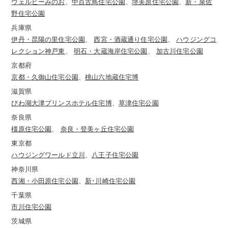
ウェルビーみのお
、
中百舌鳥住宅公園
、
堺美原住宅公園
、
新・泉佐
野住宅公園
兵庫県
伊丹・昆陽の里住宅公園
、
西宮・酒蔵通り住宅公園
、
ハウジングコ
レクション神戸東
、
明石・大蔵海岸住宅公園
、
加古川住宅公園
京都府
京都・久御山住宅公園
、
桃山六地蔵住宅博
滋賀県
びわ湖大津プリンスホテル住宅博
、
草津住宅公園
奈良県
橿原住宅公園
、
奈良・登美ヶ丘住宅公園
東京都
ハウジングワールド立川
、
八王子住宅公園
神奈川県
西湘・小田原住宅公園
、
新･川崎住宅公園
千葉県
市川住宅公園
茨城県