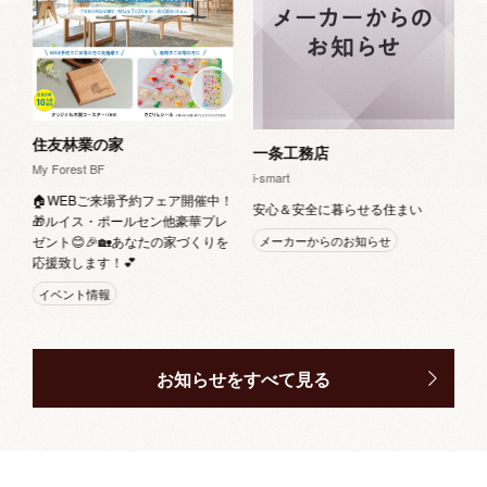
工

住友林業の家
一条工務店
My Forest BF
i-smart
🏠WEBご来場予約フェア開催中！
安心＆安全に暮らせる住まい
🎁ルイス・ポールセン他豪華プレ
メーカーからのお知らせ
ゼント😊🎉🏡あなたの家づくりを
応援致します！💕
イベント情報
お知らせをすべて見る