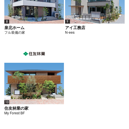
8
9
泉北ホーム
アイ工務店
フル装備の家
N-ees
10
住友林業の家
My Forest BF