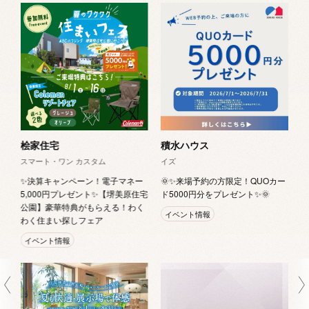
G
お
キ
「
桧家住宅
積水ハウス
スマート・ワン カスタム
イズ
✨決算キャンペーン！電子マネー
🌞✨来場予約の方限定！QUOカー
5,000円プレゼント✨【堺美原住宅
ド5000円分をプレゼント✨🌞
公園】豪華特典がもらえる！わく
イベント情報
わく住まい探しフェア
イベント情報
フ