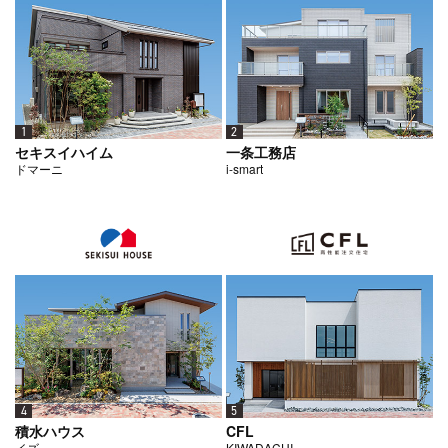
1
2
セキスイハイム
一条工務店
ドマーニ
i-smart
5
4
CFL
積水ハウス
KIWADACHI
イズ