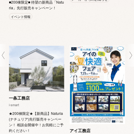
■200棟限定■ 待望の新商品「Natu
ria」先行販売キャンペーン！
イベント情報
深
一条工務店
i-smart
★200棟限定★【新商品】Naturia
(ナチュリア)先行販売キャンペー
ン！ 相談会開催中！お気軽にご予
アイ工務店
約ください！