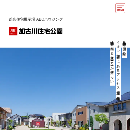
総合住宅展示場 ABCハウジング
モデルハウス
動画でモデルハウス見学
地域密着型の頼れる住宅メーカーが勢ぞろい。
イオン加古川店近くにあるアクセス便利な総合住宅展示場。
兵庫県加古川市、国道２号線沿い、
イベント情報・プレゼント
アクセス
好みからモデルハウスを探す
住まいづくりお役立ち情報
他の展示場
ABCハウジングトップ
マイページ
アカウント登録