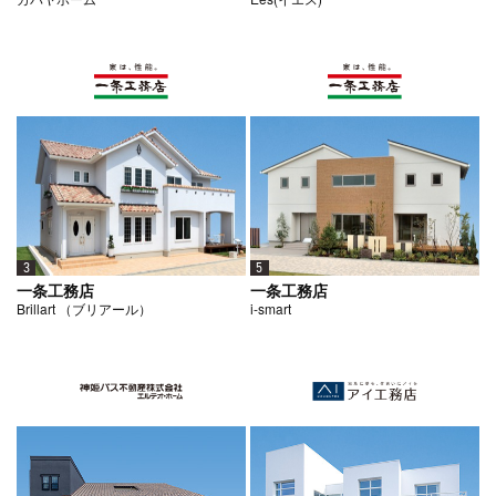
3
5
一条工務店
一条工務店
Brillart （ブリアール）
i-smart