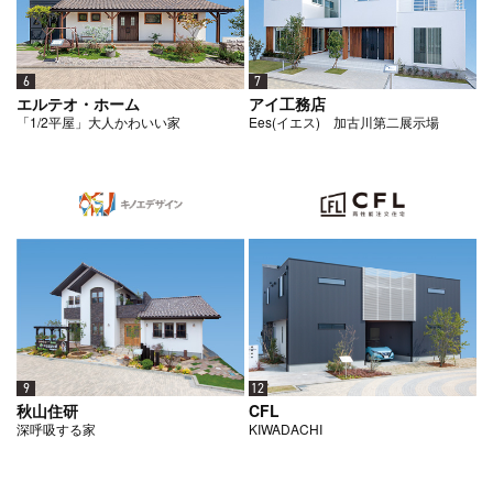
6
7
エルテオ・ホーム
アイ工務店
「1/2平屋」大人かわいい家
Ees(イエス) 加古川第二展示場
12
9
CFL
秋山住研
KIWADACHI
深呼吸する家