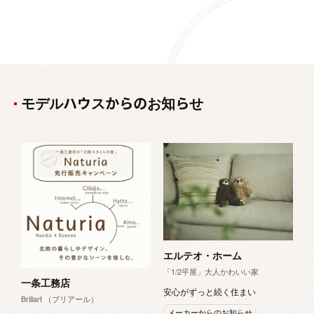
モデルハウスからのお知らせ
E
上
来
エルテオ・ホーム
「1/2平屋」大人かわいい家
一条工務店
安心がずっと続く住まい
Brillart （ブリアール）
メーカーからのお知らせ