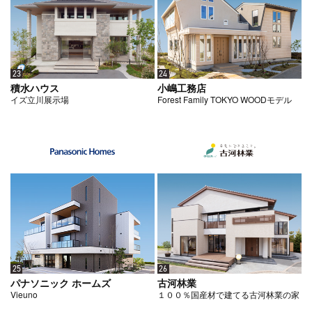
23
24
積水ハウス
小嶋工務店
イズ立川展示場
Forest Family TOKYO WOODモデル
25
26
パナソニック ホームズ
古河林業
Vieuno
１００％国産材で建てる古河林業の家