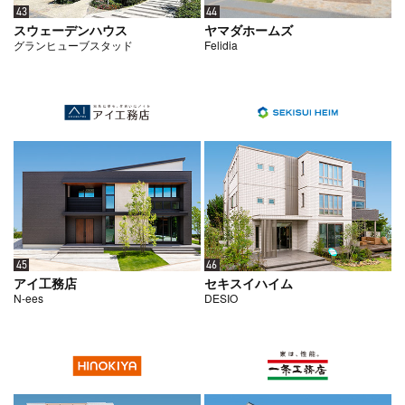
44
43
ヤマダホームズ
スウェーデンハウス
Felidia
グランヒューブスタッド
45
46
アイ工務店
セキスイハイム
N-ees
DESIO