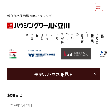
総合住宅展示場 ABCハウジング
モデルハウス
住宅会社・ハウスメーカー
。
ら
ら
ぽ
ーと
立川立飛す
ぐ
隣
り
！
全５
４
区画
の
モ
デ
ル
ハ
ウ
ス
が
勢
ぞ
ろ
い
場。
東京都立川市に
あ
る
首
都圏最大級の
総合住宅展示
イベント情報・プレゼント
アクセス
好みからモデルハウスを探す
モデルハウスを見る
住まいづくりお役立ち情報
他の展示場
ABCハウジングトップ
お知らせ
マイページ
アカウント登録
2026年 7月 12日