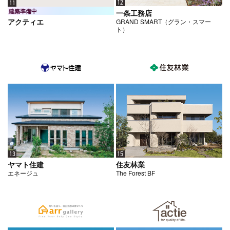
12
11
建築準備中
一条工務店
アクティエ
GRAND SMART（グラン・スマー
ト）
13
15
ヤマト住建
住友林業
エネージュ
The Forest BF