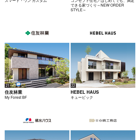
スマート・ワン カスタム
コンセプト住宅／はじめてでも、満足
できる家づくり～NEW ORDER
STYLE～
21
22
住友林業
HEBEL HAUS
My Forest BF
キュービック