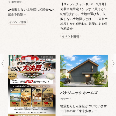
SHAWOOD
【スムフムチャンネル8・9月号】
先着３組限定！知らずに買うと50
□■失敗しない土地探し相談会■□＜
0万円損する。土地の選び方、失
完全予約制＞
敗しない土地探しとは。 ～東京土
イベント情報
地探しから成約No.1営業による個
別相談会～
イベント情報
Vi
全
パナソニック ホームズ
カサート
地震あんしん保証がついています
ー日本の家「東京多摩」ー