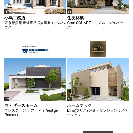
37
38
小嶋工務店
住友林業
東京都多摩産材普及拡大事業モデルハ
Gran SQUARE（リアルモデルハウ
ウス
ス）
39
40
ウィザースホーム
ホームテック
プレステージ リアード（Prestige
Bliss(ブリス) 戸建・マンションリノベ
Realed）
ーション