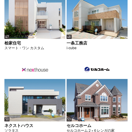
47
48
桧家住宅
一条工務店
スマート・ワン カスタム
i-cube
50
53
ネクストハウス
セルコホーム
ソラタス
セルコホーム２×６レンガの家