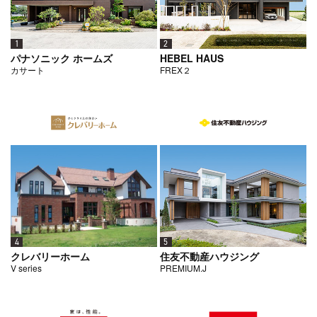
1
2
パナソニック ホームズ
HEBEL HAUS
カサート
FREX２
5
4
住友不動産ハウジング
クレバリーホーム
PREMIUM.J
V series