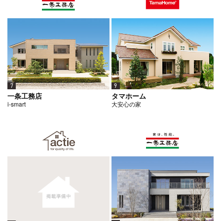
7
9
一条工務店
タマホーム
i-smart
大安心の家