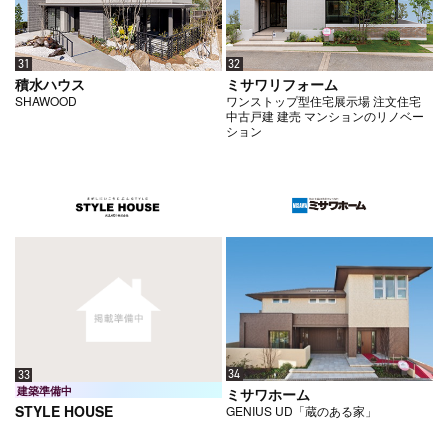
32
31
ミサワリフォーム
積水ハウス
ワンストップ型住宅展示場 注文住宅
SHAWOOD
中古戸建 建売 マンションのリノベー
ション
34
33
建築準備中
ミサワホーム
STYLE HOUSE
GENIUS UD「蔵のある家」