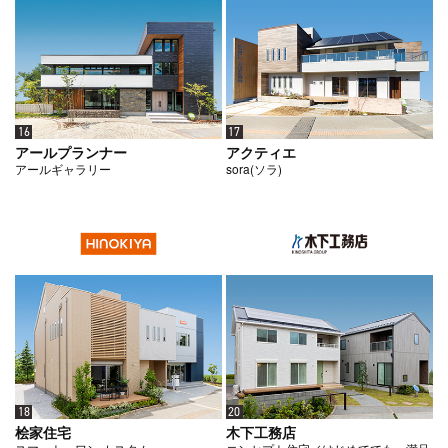
16
17
アールプランナー
アクティエ
アールギャラリー
sora(ソラ)
18
20
桧家住宅
木下工務店