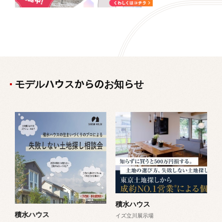
モデルハウスからのお知らせ
満
超
【
の
積水ハウス
積水ハウス
イズ立川展示場