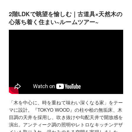
2階LDKで眺望を愉しむ｜古道具×天然木の
心落ち着く住まい~ルームツアー~
「木を中心に、時を重ねて味わい深くなる家」をテー
マに設計。『TOKYO WOOD』の柱や桧の無垢床、木
目調の天井を採用し、吹き抜けや勾配天井で開放感を
演出。アンティーク調の照明やレトロなキッチンデザ
インも取り入れ、温かみのある空間を実現しました。