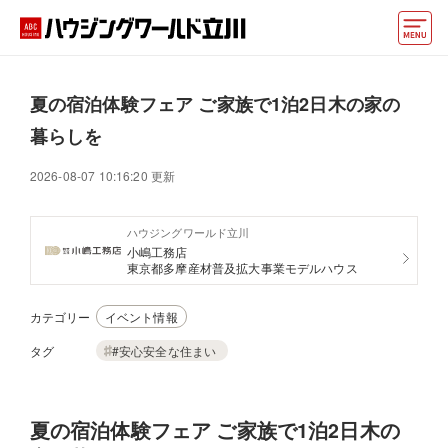
モデルハウス
夏の宿泊体験フェア ご家族で1泊2日木の家の
住宅会社・ハウスメーカー
暮らしを
イベント情報・プレゼント
2026-08-07 10:16:20 更新
アクセス
ハウジングワールド立川
小嶋工務店
好みからモデルハウスを探す
東京都多摩産材普及拡大事業モデルハウス
住まいづくりお役立ち情報
カテゴリー
イベント情報
他の展示場
ABCハウジングトップ
タグ
#安心安全な住まい
マイページ
アカウント登録
夏の宿泊体験フェア ご家族で1泊2日木の