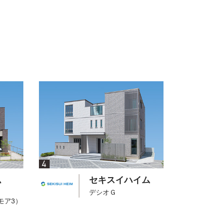
4
ム
セキスイハイム
デシオＧ
リモア3）