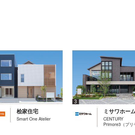
3
桧家住宅
ミサワホー
Smart One Atelier
CENTURY
Primore3（プ