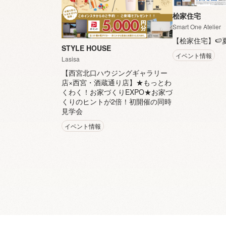
桧家住宅
Smart One Atelier
【桧家住宅】🍉
STYLE HOUSE
イベント情報
Lasisa
【西宮北口ハウジングギャラリー
店×西宮・酒蔵通り店】★もっとわ
くわく！お家づくりEXPO★お家づ
くりのヒントが2倍！初開催の同時
見学会
イベント情報