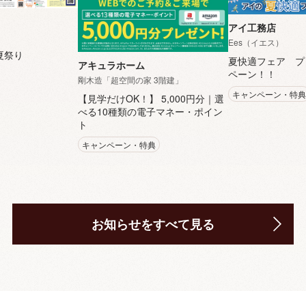
アイ工務店
Ees（イエス）
夏祭り
夏快適フェア プ
アキュラホーム
ペーン！！
剛木造「超空間の家 3階建」
キャンペーン・特典
【見学だけOK！】 5,000円分｜選
べる10種類の電子マネー・ポイン
ト
キャンペーン・特典
お知らせをすべて見る