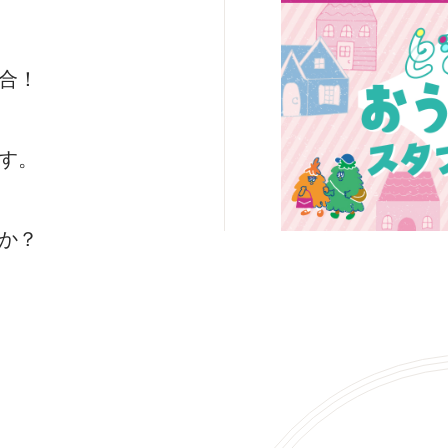
合！
す。
か？