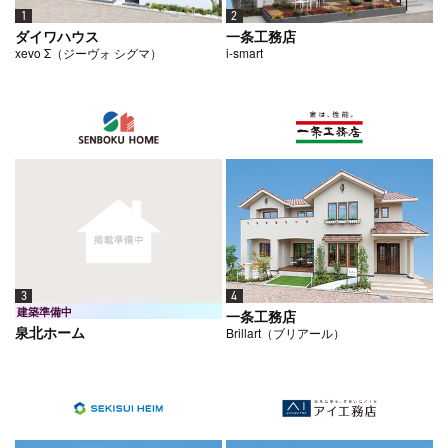
1
2
ダイワハウス
一条工務店
xevo Σ（ジーヴォ シグマ）
i-smart
4
3
建築準備中
一条工務店
泉北ホーム
Brillart（ブリアール）