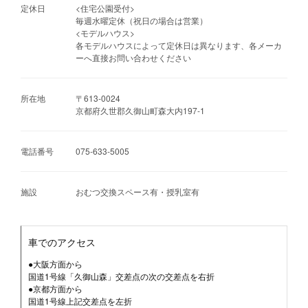
定休日
<住宅公園受付>
毎週水曜定休（祝日の場合は営業）
<モデルハウス>
各モデルハウスによって定休日は異なります、各メーカ
ーへ直接お問い合わせください
所在地
〒613-0024
京都府久世郡久御山町森大内197-1
電話番号
075-633-5005
施設
おむつ交換スペース有・授乳室有
車でのアクセス
●大阪方面から
国道1号線「久御山森」交差点の次の交差点を右折
●京都方面から
国道1号線上記交差点を左折