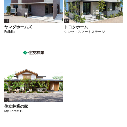
11
12
ヤマダホームズ
トヨタホーム
Felidia
シンセ・スマートステージ
13
住友林業の家
My Forest BF