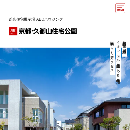
総合住宅展示場 ABCハウジング
モデルハウス
おうちカウンター
大阪・京都からも好アクセス！
イオンモール久御山北隣にある総合住宅展示場。
京都府久御山町（久世郡）、国道一号線沿い、
イベント情報・プレゼント
アクセス
好みからモデルハウスを探す
住まいづくりお役立ち情報
他の展示場
ABCハウジングトップ
マイページ
アカウント登録