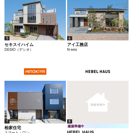
5
6
セキスイハイム
アイ工務店
DESIO（デシオ）
N-ees
7
8
建築準備中
桧家住宅
HEBEL HAUS
スマート・ワン