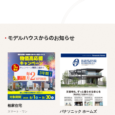
モデルハウスからのお知らせ
D
ル
8
桧家住宅
パナソニック ホームズ
スマート・ワン