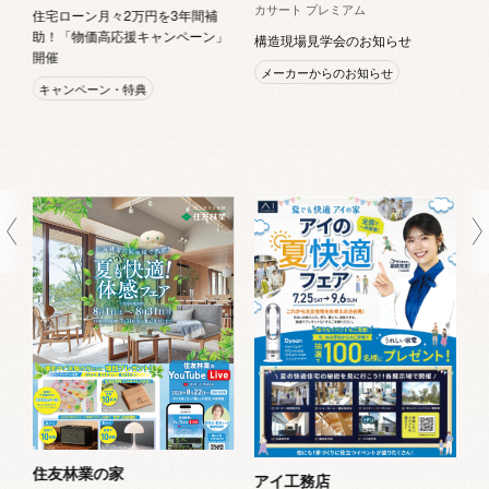
カサート プレミアム
住宅ローン月々2万円を3年間補
助！「物価高応援キャンペーン」
構造現場見学会のお知らせ
開催
メーカーからのお知らせ
キャンペーン・特典
ビ
住友林業の家
アイ工務店