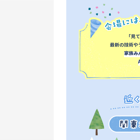
「見
最新の技術や
家族み