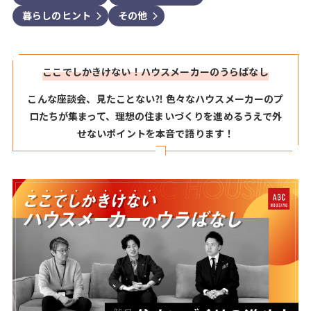
暮らしのヒント
その他
arrow_forward_ios
arrow_forward_ios
ここでしかきけない！
ハウスメーカーのうらばなし
こんな座談会、見たことない⁈ 色々なハウスメーカーのプ
ロたちが集まって、理想の住まいづくりを進めるうえで外
せないポイントを本音で語ります！