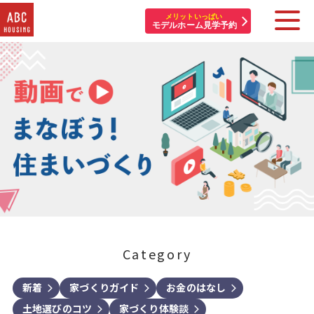
メリットいっぱい
モデルホーム見学予約
住宅展示場・他施設一覧
イベント&プレゼント
モデルハウスを探す
はじめての方へ
住まいづくりコラム・動画
Category
アカウント登録
新着
家づくりガイド
お金のはなし
arrow_forward_ios
arrow_forward_ios
arrow_forward_ios
土地選びのコツ
家づくり体験談
arrow_forward_ios
arrow_forward_ios