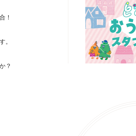
合！
す。
か？