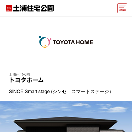
モデルハウス
住宅会社・ハウスメーカー
イベント情報・プレゼント
アクセス
土浦住宅公園
好みからモデルハウスを探す
トヨタホーム
住まいづくりお役立ち情報
SINCE Smart stage (シンセ スマートステージ）
他の展示場
ABCハウジングトップ
マイページ
アカウント登録