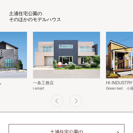
土浦住宅公園の
そのほかのモデルハウス
ム
一条工務店
HI-INDUSTRY
i-smart
Green bell
土浦住宅公園の