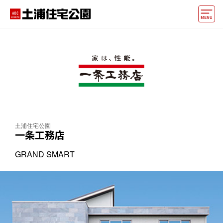
モデルハウス
住宅会社・ハウスメーカー
イベント情報・プレゼント
アクセス
土浦住宅公園
好みからモデルハウスを探す
一条工務店
住まいづくりお役立ち情報
GRAND SMART
他の展示場
ABCハウジングトップ
マイページ
アカウント登録