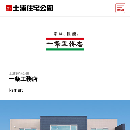
モデルハウス
住宅会社・ハウスメーカー
イベント情報・プレゼント
アクセス
土浦住宅公園
好みからモデルハウスを探す
一条工務店
住まいづくりお役立ち情報
i-smart
他の展示場
ABCハウジングトップ
マイページ
アカウント登録