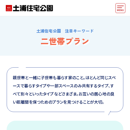
モデルハウス
土浦住宅公園 注目キーワード
住宅会社・ハウスメーカー
二世帯プラン
イベント情報・プレゼント
アクセス
好みからモデルハウスを探す
親世帯と一緒に子世帯も暮らす家のこと。ほとんど同じスペ
ースで暮らすタイプや一部スペースのみ共有するタイプ、す
住まいづくりお役立ち情報
べて別々といったタイプなどさまざま。お互いの居心地の良
他の展示場
い距離間を保つためのプランを見つけることが大切。
ABCハウジングトップ
マイページ
アカウント登録