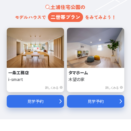
土浦住宅公園の
二世帯プラン
モデルハウスで
をみてみよう！
一条工務店
タマホーム
i-smart
木望の家
詳しくみる
詳しくみる
見学予約
見学予約