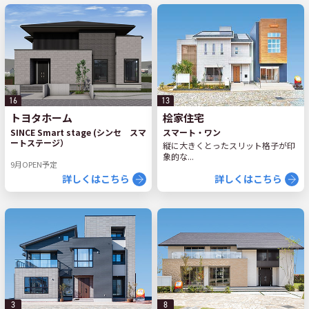
16
13
トヨタホーム
桧家住宅
SINCE Smart stage (シンセ スマ
スマート・ワン
ートステージ）
縦に大きくとったスリット格子が印
象的な...
9月OPEN予定
詳しくはこちら
詳しくはこちら
3
8