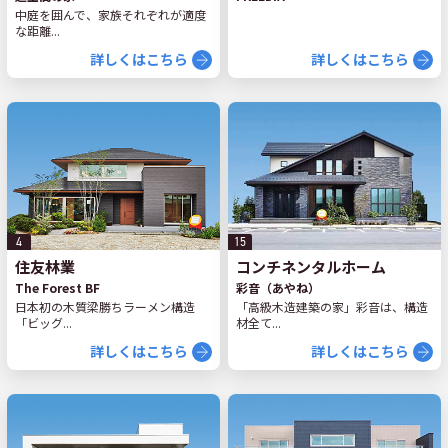
中庭を囲んで、家族それぞれが適度
な距離...
詳しくはこちら
詳しくはこちら
4
15
住友林業
コンチネンタルホーム
The Forest BF
彩音（あやね）
日本初の木質梁勝ちラーメン構造
「高級木造建築の家」彩音は、構造
「ビッグ...
材全て...
詳しくはこちら
詳しくはこちら