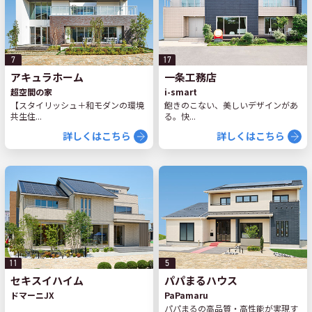
7
17
アキュラホーム
一条工務店
超空間の家
i-smart
【スタイリッシュ＋和モダンの環境
飽きのこない、美しいデザインがあ
共生住...
る。快...
詳しくはこちら
詳しくはこちら
11
5
セキスイハイム
パパまるハウス
ドマーニJX
PaPamaru
パパまるの高品質・高性能が実現す