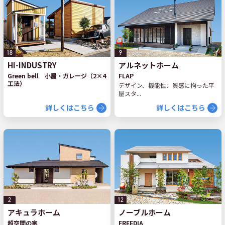
18
9
HI-INDUSTRY
アルネットホーム
Green bell 小屋・ガレージ（2×4
FLAP
工法）
デザイン、機能性、質感に拘った平
屋スタ...
詳しくはこちら
詳しくはこちら
2
12
アキュラホーム
ノーブルホーム
超空間の家
FREEDIA