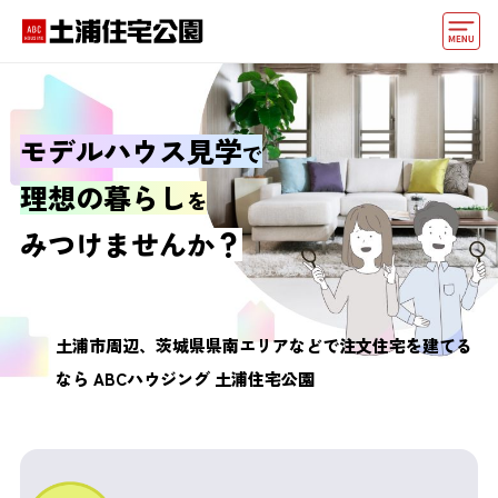
モデルハウス
住宅会社・ハウスメーカー
モデルハウス見学
で
イベント情報・プレゼント
理想の暮らし
を
アクセス
みつけませんか？
好みからモデルハウスを探す
住まいづくりお役立ち情報
土浦市周辺、茨城県県南エリアなどで
注文住宅を建てる
なら
ABCハウジング 土浦住宅公園
他の展示場
ABCハウジングトップ
マイページ
アカウント登録