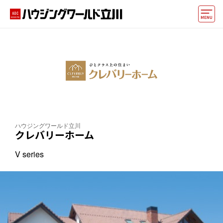
モデルハウス
住宅会社・ハウスメーカー
イベント情報・プレゼント
アクセス
ハウジングワールド立川
好みからモデルハウスを探す
クレバリーホーム
住まいづくりお役立ち情報
V series
他の展示場
ABCハウジングトップ
マイページ
アカウント登録