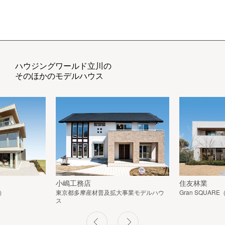
ハウジングワールド立川の
そのほかのモデルハウス
小嶋工務店
住友林業
）
東京都多摩産材普及拡大事業モデルハウ
Gran SQUA
ス