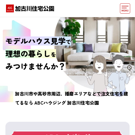
モデルハウス
動画でモデルハウス見学
モデルハウス見学
で
イベント情報・プレゼント
理想の暮らし
を
アクセス
みつけませんか？
好みからモデルハウスを探す
住まいづくりお役立ち情報
加古川市や高砂市周辺、播磨エリアなどで
注文住宅を建
てるなら
ABCハウジング 加古川住宅公園
他の展示場
ABCハウジングトップ
マイページ
アカウント登録