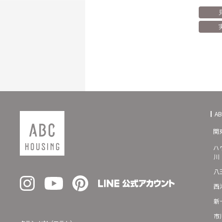
A
関
ハ
川
八
西
新
市