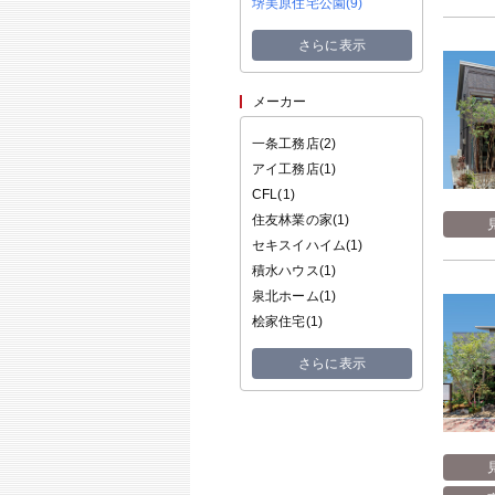
堺美原住宅公園(
9
)
さらに表示
メーカー
一条工務店(
2
)
アイ工務店(
1
)
CFL(
1
)
住友林業の家(
1
)
セキスイハイム(
1
)
積水ハウス(
1
)
泉北ホーム(
1
)
桧家住宅(
1
)
さらに表示