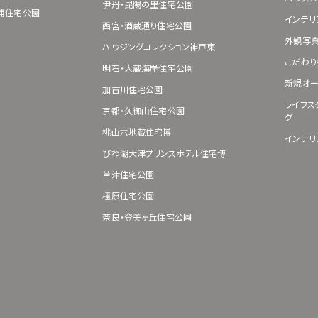
伊丹・昆陽の里住宅公園
浦住宅公園
インテリ
西宮・酒蔵通り住宅公園
外観写
ハウジングコレクション神戸東
こだわり
明石・大蔵海岸住宅公園
新規オー
加古川住宅公園
ライフス
京都・久御山住宅公園
グ
桃山六地蔵住宅博
インテリ
びわ湖大津プリンスホテル住宅博
草津住宅公園
橿原住宅公園
奈良・登美ヶ丘住宅公園