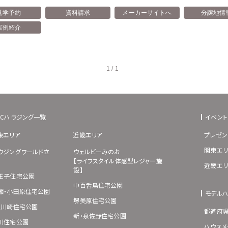
見学予約
資料請求
メーカーサイトへ
分譲地情
実例紹介
1 / 1
BCハウジング一覧
イベント
東エリア
近畿エリア
プレゼン
関東エリ
ウジングワールド立
ウェルビーみのお
【ライフスタイル体感型レジャー施
近畿エリ
設】
王子住宅公園
中百舌鳥住宅公園
湘・小田原住宅公園
モデル
堺美原住宅公園
･川崎住宅公園
都道府
新・泉佐野住宅公園
川住宅公園
ハウスメ