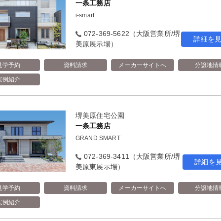
一条工務店
i-smart
072-369-5622（大阪営業所/堺
詳細を
美原展示場）
見学予約
資料請求
メーカーサイトへ
分譲地情
実例紹介
堺美原住宅公園
一条工務店
GRAND SMART
072-369-3411（大阪営業所/堺
詳細を
美原東展示場）
見学予約
資料請求
メーカーサイトへ
分譲地情
実例紹介