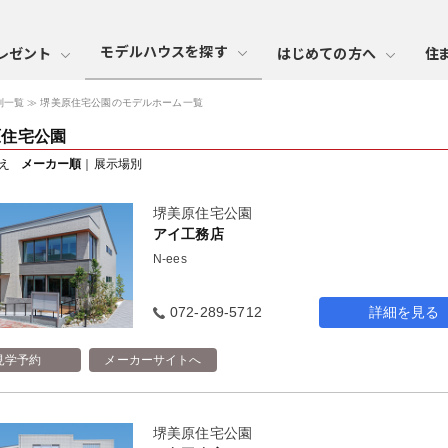
モデルハウスを探す
レゼント
はじめての方へ
住
別一覧
堺美原住宅公園のモデルホーム一覧
原住宅公園
え
メーカー順
｜
展示場別
堺美原住宅公園
アイ工務店
N-ees
072-289-5712
詳細を見る
見学予約
メーカーサイトへ
堺美原住宅公園