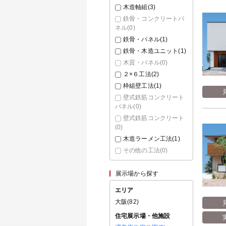
木造軸組(
3
)
鉄骨・コンクリートパ
ネル(
0
)
鉄骨・パネル(
1
)
鉄骨・木造ユニット(
1
)
木質・パネル(
0
)
２×６工法(
2
)
枠組壁工法(
1
)
壁式鉄筋コンクリート
パネル(
0
)
壁式鉄筋コンクリート
(
0
)
木造ラーメン工法(
1
)
その他の工法(
0
)
展示場から探す
エリア
大阪(
82
)
住宅展示場・他施設