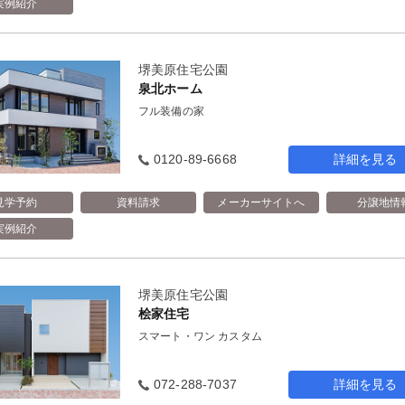
実例紹介
堺美原住宅公園
泉北ホーム
フル装備の家
0120-89-6668
詳細を見る
見学予約
資料請求
メーカーサイトへ
分譲地情
実例紹介
堺美原住宅公園
桧家住宅
スマート・ワン カスタム
072-288-7037
詳細を見る