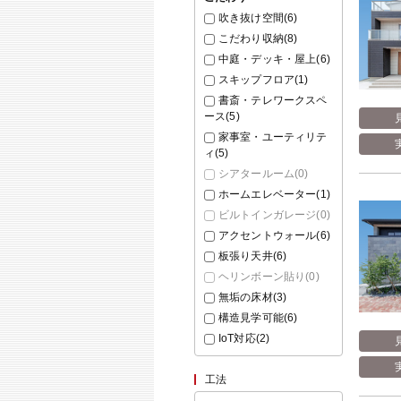
吹き抜け空間(
6
)
こだわり収納(
8
)
中庭・デッキ・屋上(
6
)
スキップフロア(
1
)
書斎・テレワークスペ
ース(
5
)
家事室・ユーティリテ
ィ(
5
)
シアタールーム(
0
)
ホームエレベーター(
1
)
ビルトインガレージ(
0
)
アクセントウォール(
6
)
板張り天井(
6
)
ヘリンボーン貼り(
0
)
無垢の床材(
3
)
構造見学可能(
6
)
IoT対応(
2
)
工法