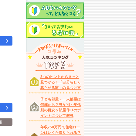
3つのヒントからきっと
見つかる！「自分らしく
暮らせる家」の見つけ方
子ども部屋・一人部屋は
何歳から？男女別・年代
別の目安＆部屋作りのポ
イントについて解説
報
年収750万円で住宅ロー
ンはいくら借りられる？