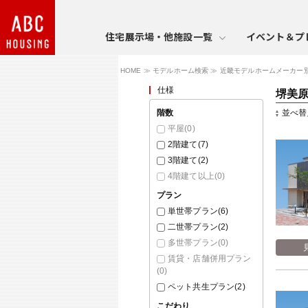
住宅展示場・他施設一覧
イベント＆プ
HOME
モデルホーム検索
近畿モデルホームメーカー
仕様
堺美
階数
並べ替
平屋(
0
)
2階建て(
7
)
3階建て(
2
)
4階建て以上(
0
)
プラン
単世帯プラン(
6
)
二世帯プラン(
2
)
多世帯プラン(
0
)
賃貸・店舗併用プラン
(
0
)
ペット共生プラン(
2
)
こだわり