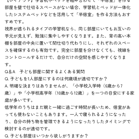
部屋を壁で仕切るスペースがない場合、学習机とベッドが一体化
したシステムベッドなどを活用して「半個室」を作る方法もおす
すめです。
視界が遮られるタイプの学習机なら、同じ部屋にいてもお互いの
手元が見えず、勉強に集中しやすくなります。また、背の高い本
棚を部屋の中央に置いて間仕切り代わりにし、それぞれのスペー
スを確保するのも有効です。完全に部屋を分けなくても、視線を
コントロールするだけで、自分だけの空間を感じやすくなりま
す。
Q＆A 子ども部屋に関するよくある質問
Q. 子どもを1人部屋にするのは何歳頃が適切ですか？
A. 明確な決まりはありませんが、「小学校入学時（6歳から7
歳）」や「小学校高学年（10歳から12歳）」を一つの目安にする家
庭が多いです。
低学年のうちはまだ親と一緒に過ごす時間が長いため、個室があ
っても使わないこともあります。一人で寝られるようになった
り、自分の持ち物を管理できるようになったりしたタイミングで
検討するのが適切です。
Q. 子ども部屋はいつから欲しがりますか？