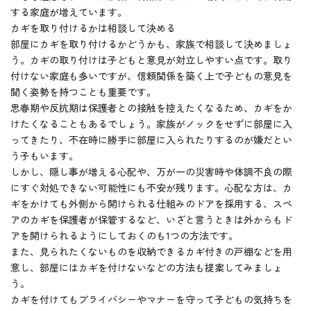
する家庭が増えています。
カギを取り付けるかは相談して決める
部屋にカギを取り付けるかどうかも、家族で相談して決めましょ
う。カギの取り付けは子どもと意見が対立しやすい点です。取り
付けない家庭も多いですが、信頼関係を築く上で子どもの意見を
聞く姿勢を持つことも重要です。
思春期や反抗期は保護者との接触を控えたくなるため、カギをか
けたくなることもあるでしょう。家族がノックをせずに部屋に入
ってきたり、不在時に勝手に部屋に入られたりするのが嫌だとい
う子もいます。
しかし、隠し事が増える心配や、万が一の災害時や体調不良の際
にすぐ対処できない可能性にも不安が残ります。心配な方は、カ
ギをかけても外側から開けられる仕組みのドアを採用する、スペ
アのカギを保護者が保管するなど、いざと言うときは外からもド
アを開けられるようにしておくのも1つの方法です。
また、見られたくないものを収納できるカギ付きの戸棚などを用
意し、部屋にはカギを付けないなどの方法も提案してみましょ
う。
カギを付けてもプライバシーやマナーを守って子どもの気持ちを