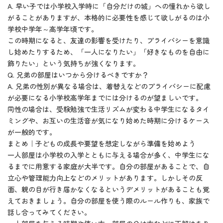
A. 早い子では小学校入学時に「自分だけの城」への憧れから欲し
がることがありますが、本格的に必要性を感じて欲しがるのは小
学校中学年～高学年頃です。
この時期になると、友達の影響を受けたり、プライバシーを意識
し始めたりするため、「一人になりたい」「好きなものを自由に
飾りたい」という気持ちが強くなります。
Q. 兄弟の部屋はいつから分けるべきですか？
A. 兄弟の性別が異なる場合は、着替えなどのプライバシーに配慮
が必要になる小学校高学年までには分けるのが望ましいです。
同性の場合は、受験勉強で生活リズムが変わる中学生になるタイ
ミングや、お互いの生活音が気になり始めた時期に分けるケース
が一般的です。
まとめ｜子どもの成長や要望を想定しながら準備を始めよう
一人部屋は小学校の入学とともに与える場合が多く、中学生にな
るまでに用意する家庭が大半です。自分の部屋があることで、自
立心や管理能力向上などのメリットがあります。しかしその反
面、親の目が行き届かなくなるというデメリットがあることも覚
えておきましょう。自分の部屋を使う際のルール作りも、家族で
話し合ってみてください。