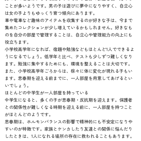
ことが多いようです。男の子は遊びに夢中になりやすく、自立心
は女の子よりもゆっくり育つ傾向にあります。
車や電車など趣味のアイテムを収集するのが好きな子は、今まで
集めたコレクションが少し増えているかもしれません。好きなも
のを自分の部屋で管理することは、自立心や管理能力の向上にも
役立ちます。
小学校高学年になれば、宿題や勉強などもほとんど1人でできるよ
うになるでしょう。低学年と比べ、テストも少しずつ難しくなり
ます。勉強に集中するためにも、環境を整えることは大切です。
また、小学校高学年ごろからは、徐々に体に変化が現れる子もい
ます。思春期を迎える前までに、一人部屋を用意してあげるとい
いでしょう。
ほとんどの中学生が一人部屋を持っている
中学生になると、多くの子が思春期・反抗期を迎えます。保護者
との関係性が難しくなる時期を迎える前に、一人部屋を持つこと
がほとんどのようです。
思春期は、ホルモンバランスの影響で精神的にも不安定になりや
すいのが特徴です。家族とケンカしたり友達との関係に悩んだり
したときは、1人になれる場所の存在に救われることもあります。