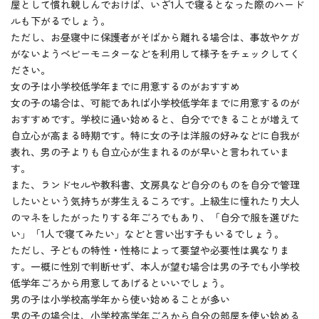
屋として慣れ親しんでおけば、いざ1人で寝るとなった際のハード
ルも下がるでしょう。
ただし、お昼寝中に保護者がそばから離れる場合は、事故やケガ
がないようベビーモニターなどを利用して様子をチェックしてく
ださい。
女の子は小学校低学年までに用意するのがおすすめ
女の子の場合は、可能であれば小学校低学年までに用意するのが
おすすめです。学校に通い始めると、自分でできることが増えて
自立心が高まる時期です。特に女の子は洋服の好みなどに自我が
表れ、男の子よりも自立心が生まれるのが早いと言われていま
す。
また、ランドセルや教科書、文房具など自分のものを自分で管理
したいという気持ちが芽生えるころです。上級生に憧れたり大人
のマネをしたがったりする年ごろでもあり、「自分で服を選びた
い」「1人で寝てみたい」などと言い出す子もいるでしょう。
ただし、子どもの特性・性格によって要望や必要性は異なりま
す。一概に性別で判断せず、本人が望む場合は男の子でも小学校
低学年ごろから用意してあげるといいでしょう。
男の子は小学校高学年から使い始めることが多い
男の子の場合は、小学校高学年ごろから自分の部屋を使い始める