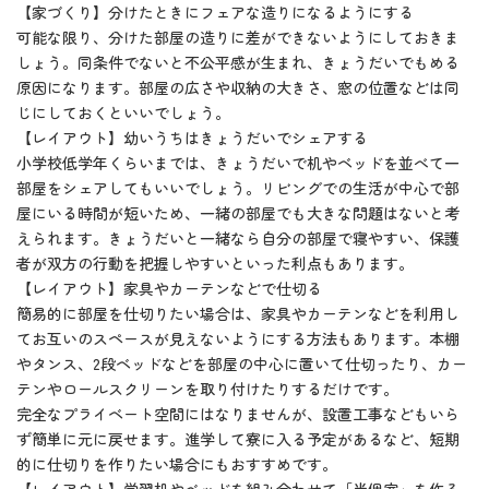
【家づくり】分けたときにフェアな造りになるようにする
可能な限り、分けた部屋の造りに差ができないようにしておきま
しょう。同条件でないと不公平感が生まれ、きょうだいでもめる
原因になります。部屋の広さや収納の大きさ、窓の位置などは同
じにしておくといいでしょう。
【レイアウト】幼いうちはきょうだいでシェアする
小学校低学年くらいまでは、きょうだいで机やベッドを並べて一
部屋をシェアしてもいいでしょう。リビングでの生活が中心で部
屋にいる時間が短いため、一緒の部屋でも大きな問題はないと考
えられます。きょうだいと一緒なら自分の部屋で寝やすい、保護
者が双方の行動を把握しやすいといった利点もあります。
【レイアウト】家具やカーテンなどで仕切る
簡易的に部屋を仕切りたい場合は、家具やカーテンなどを利用し
てお互いのスペースが見えないようにする方法もあります。本棚
やタンス、2段ベッドなどを部屋の中心に置いて仕切ったり、カー
テンやロールスクリーンを取り付けたりするだけです。
完全なプライベート空間にはなりませんが、設置工事などもいら
ず簡単に元に戻せます。進学して寮に入る予定があるなど、短期
的に仕切りを作りたい場合にもおすすめです。
【レイアウト】学習机やベッドを組み合わせて「半個室」を作る