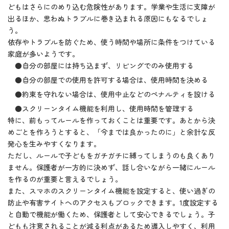
どもはさらにのめり込む危険性があります。学業や生活に支障が
出るほか、思わぬトラブルに巻き込まれる原因にもなるでしょ
う。
依存やトラブルを防ぐため、使う時間や場所に条件をつけている
家庭が多いようです。
●自分の部屋には持ち込まず、リビングでのみ使用する
●自分の部屋での使用を許可する場合は、使用時間を決める
●約束を守れない場合は、使用中止などのペナルティを設ける
●スクリーンタイム機能を利用し、使用時間を管理する
特に、前もってルールを作っておくことは重要です。あとから決
めごとを作ろうとすると、「今までは良かったのに」と余計な反
発心を生みやすくなります。
ただし、ルールで子どもをガチガチに縛ってしまうのも良くあり
ません。保護者が一方的に決めず、話し合いながら一緒にルール
を作るのが重要と言えるでしょう。
また、スマホのスクリーンタイム機能を設定すると、使い過ぎの
防止や有害サイトへのアクセスもブロックできます。1度設定する
と自動で機能が働くため、保護者として安心できるでしょう。子
どもも注意されることが減る利点があるため導入しやすく、利用