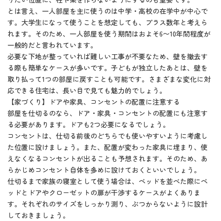
とは言え、一人部屋を主に使うのは中学・高校の在学中が中心で
す。大学生になって使うことを想定しても、プラス数年と考えら
れます。そのため、一人部屋を使う期間はおよそ6〜10年間程度が
一般的だと言われています。
必要な下地が整っていれば難しい工事が不要なため、壁を撤去す
る際も簡単なケースが多いです。子どもが独立したあとは、壁を
取り払って1つの部屋に戻すことも可能です。さまざまな変化に対
応できる住宅は、長い目で見ても魅力的でしょう。
【家づくり】ドアや家具、コンセントの配置に注意する
部屋を仕切るのなら、ドア・家具・コンセントの配置にも注意す
る必要があります。ドアも2つ必要になるでしょう。
コンセントは、仕切る前後のどちらでも使いやすいように考慮し
た位置に設けましょう。また、配置が変わった家具に埋まり、使
えなくなるコンセントが出ることも予想されます。そのため、あ
らかじめコンセント自体を多めに設けておくといいでしょう。
仕切るまで家族の寝室として使う場合は、ベッドを並べた際にベ
ッドとドアやクローゼットの扉が干渉するケースがよくありま
す。それぞれのサイズをしっかり測り、ぶつからないように設計
しておきましょう。