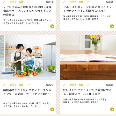
間取り・設備
間取り・設備
2026.07.19
2026.07.21
リビングの広さは何畳が理想的？家族
ビルトインガレージの家とは？メリッ
構成やライフスタイルから考える広さ
トやデメリット、間取りの決め方
の決め方
注文住宅を建てる際、自宅に駐車場をつくりたいと
考えている方の中には、住居と駐車ス...
リビングは住まいの中心であり、家族が集まりくつ
ろぎながらコミュニケーションをとる...
間取り・設備
間取り・設備
2026.02.13
2026.03.26
実例写真あり！使いやすいキッチンレ
狭いリビングでもリビング学習はでき
イアウトの間取りやアイデアを紹介！
る？勉強スペースを作るコツ
子供の学力向上を促すと言われるリビング学習。
家事をしながら子供の学習を見守るこ...
キッチンが使いやすいかどうかは、暮らしやすさに
大きく関わります。しかし、「どうい...