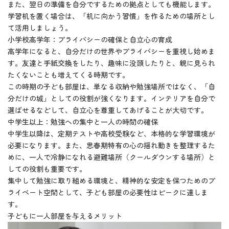
また、翌日の準備を自分でするための拠点としても機能します。
学習机を置く場合は、「机に向かう習慣」を作るための場所とし
て活用しましょう。
小学校高学年：プライバシーの確保と自立心の育成
高学年になると、自分だけの世界やプライバシーを重視し始めま
す。友達と手紙交換をしたり、趣味に没頭したりと、親に見られ
たくないことも増えてくる時期です。
この時期の子ども部屋は、単なる収納や勉強場所ではなく、「自
分だけの城」としての役割が強くなります。インテリアを自分で
選ばせるなどして、自立心を尊重してあげることが大切です。
中学生以上：勉強への集中と一人の時間の確保
中学生以降は、定期テストや高校受験など、本格的な学習環境が
必要になります。また、思春期特有の心の揺れ動きを整理するた
めに、一人で冷静になれる避難場所（クールダウンする場所）と
しての役割も重要です。
集中して勉強に取り組める環境と、精神的な安定を保つためのプ
ライベート空間として、子ども部屋の必要性はピークに達しま
す。
子どもに一人部屋を与えるメリット