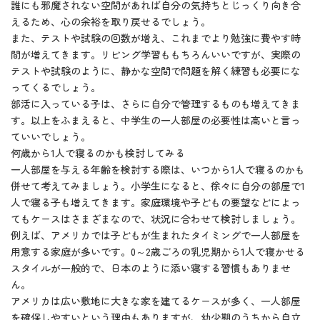
誰にも邪魔されない空間があれば自分の気持ちとじっくり向き合
えるため、心の余裕を取り戻せるでしょう。
また、テストや試験の回数が増え、これまでより勉強に費やす時
間が増えてきます。リビング学習ももちろんいいですが、実際の
テストや試験のように、静かな空間で問題を解く練習も必要にな
ってくるでしょう。
部活に入っている子は、さらに自分で管理するものも増えてきま
す。以上をふまえると、中学生の一人部屋の必要性は高いと言っ
ていいでしょう。
何歳から1人で寝るのかも検討してみる
一人部屋を与える年齢を検討する際は、いつから1人で寝るのかも
併せて考えてみましょう。小学生になると、徐々に自分の部屋で1
人で寝る子も増えてきます。家庭環境や子どもの要望などによっ
てもケースはさまざまなので、状況に合わせて検討しましょう。
例えば、アメリカでは子どもが生まれたタイミングで一人部屋を
用意する家庭が多いです。0～2歳ごろの乳児期から1人で寝かせる
スタイルが一般的で、日本のように添い寝する習慣もありませ
ん。
アメリカは広い敷地に大きな家を建てるケースが多く、一人部屋
を確保しやすいという理由もありますが、幼少期のうちから自立