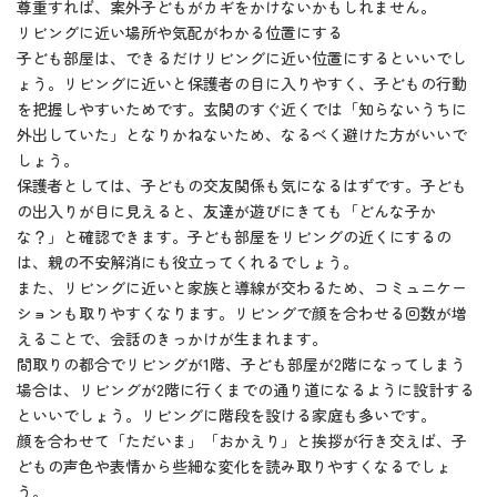
尊重すれば、案外子どもがカギをかけないかもしれません。
リビングに近い場所や気配がわかる位置にする
子ども部屋は、できるだけリビングに近い位置にするといいでし
ょう。リビングに近いと保護者の目に入りやすく、子どもの行動
を把握しやすいためです。玄関のすぐ近くでは「知らないうちに
外出していた」となりかねないため、なるべく避けた方がいいで
しょう。
保護者としては、子どもの交友関係も気になるはずです。子ども
の出入りが目に見えると、友達が遊びにきても「どんな子か
な？」と確認できます。子ども部屋をリビングの近くにするの
は、親の不安解消にも役立ってくれるでしょう。
また、リビングに近いと家族と導線が交わるため、コミュニケー
ションも取りやすくなります。リビングで顔を合わせる回数が増
えることで、会話のきっかけが生まれます。
間取りの都合でリビングが1階、子ども部屋が2階になってしまう
場合は、リビングが2階に行くまでの通り道になるように設計する
といいでしょう。リビングに階段を設ける家庭も多いです。
顔を合わせて「ただいま」「おかえり」と挨拶が行き交えば、子
どもの声色や表情から些細な変化を読み取りやすくなるでしょ
う。