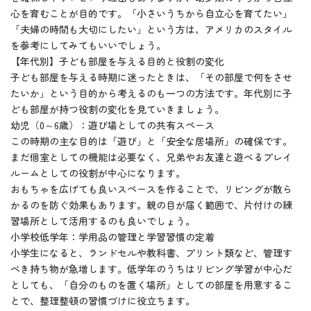
心を育むことが目的です。「小さいうちから自立心を育てたい」
「夫婦の時間も大切にしたい」という方は、アメリカのスタイル
を参考にしてみてもいいでしょう。
【年代別】子ども部屋を与える目的と役割の変化
子ども部屋を与える時期に迷ったときは、「その部屋で何をさせ
たいか」という目的から考えるのも一つの方法です。年代別に子
ども部屋が持つ役割の変化を見ていきましょう。
幼児（0～6歳）：遊び場としての共有スペース
この時期の主な目的は「遊び」と「安全な居場所」の確保です。
まだ個室としての機能は必要なく、兄弟やお友達と遊べるプレイ
ルームとしての役割が中心になります。
おもちゃを広げても良いスペースを作ることで、リビングが散ら
かるのを防ぐ効果もあります。親の目が届く範囲で、片付けの練
習場所として活用するのも良いでしょう。
小学校低学年：学用品の管理と学習習慣の定着
小学生になると、ランドセルや教科書、プリント類など、管理す
べき持ち物が急増します。低学年のうちはリビング学習が中心だ
としても、「自分のものを置く場所」としての部屋を用意するこ
とで、整理整頓の習慣づけに役立ちます。