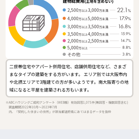
建物総費用
(土地を含めない)
22.1
2,500
3,000
万以上
万未満
%
17.9
4,000
5,000
%
万以上
万未満
16.8
3,000
3,500
%
万以上
万未満
3,500
4,000
15.9
%
万以上
万未満
2,000
2,500
14.7
%
万以上
万未満
5,000
8.8
%
万以上
その他
3.8
%
二世帯住宅やアパート併用住宅、店舗併用住宅など、さまざ
まなタイプの建築をする方がいます。
エリア別では大阪市内
や北摂エリアで3階建ての方が多いようです。南大阪寄りの地
域になると平屋を建築される方もいます。
※ABCハウジングご成約アンケート（WEB版）有効回答1,075件(無回答・複数回答含む)
調査期間2022年10月～2023年7月
内、「契約した住まいの住所」が該当都道府県にあてはまるデータを抜粋