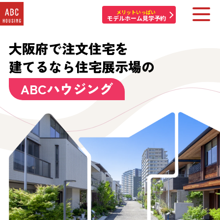
メリットいっぱい
モデルホーム見学予約
大阪府で注文住宅を
住宅展示場・他施設一覧
建てるなら住宅展示場の
イベント&プレゼント
ABCハウジング
モデルハウスを探す
はじめての方へ
住まいづくりコラム・動画
アカウント登録