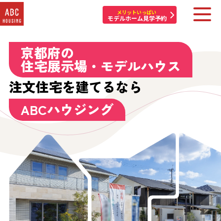
メリットいっぱい
モデルホーム見学予約
京都府の
住宅展示場・他施設一覧
住宅展示場・モデルハウス
イベント&プレゼント
注文住宅を建てるなら
モデルハウスを探す
ABCハウジング
はじめての方へ
住まいづくりコラム・動画
アカウント登録