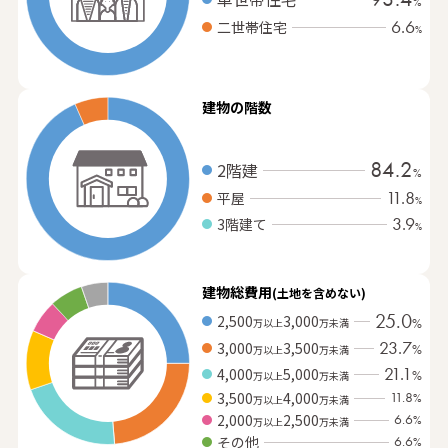
%
6.6
二世帯住宅
%
建物の階数
84.2
2階建
%
11.8
平屋
%
3.9
3階建て
%
建物総費用
(土地を含めない)
25.0
2,500
3,000
万以上
万未満
%
23.7
3,000
3,500
%
万以上
万未満
21.1
4,000
5,000
%
万以上
万未満
3,500
4,000
11.8
%
万以上
万未満
2,000
2,500
6.6
%
万以上
万未満
その他
6.6
%