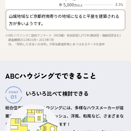
5,000
5.3
%
万以上
山城地域など京都府南寄りの地域になると平屋を建築される
方が多いようです。
※ABCハウジングご成約アンケート（WEB版）有効回答1,075件(無回答・複数回答含む)
調査期間2022年10月～2023年7月
内、「契約した住まいの住所」が該当都道府県にあてはまるデータを抜粋
ABCハウジングでできること
いろいろ比べて検討できる
総合住宅展示場ABCハウジングには、多様なハウスメーカーが提
案するシンプル、スタイリッシュ、洋風、和風など、さまざまな
モデルハウスが勢揃いしています！