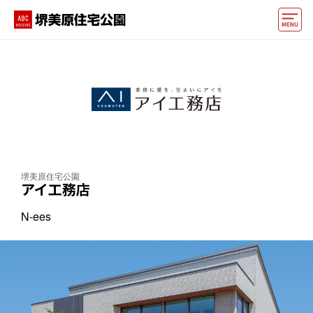
モデルハウス
おうちカウンター
イベント情報・プレゼント
アクセス
堺美原住宅公園
好みからモデルハウスを探す
アイ工務店
住まいづくりお役立ち情報
N-ees
他の展示場
ABCハウジングトップ
マイページ
アカウント登録