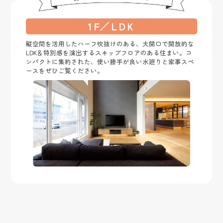
1F
／
LDK
縦空間を活用したハーフ吹抜けのある、大開口で開放的な
LDK＆特別感を演出するスキップフロアのある住まい。コ
ンパクトに集約された、使い勝手が良い水廻りと家事スペ
ースをぜひご覧ください。