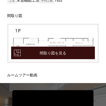
木造軸組工法
75日
工法
平均工期
間取り図
間取り図を見る
ルームツアー動画