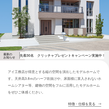
最新の
先着30名 クリッチャプレゼントキャンペーン実施中！
先
お知らせ
アイ工務店が得意とする縦の空間を演出したモデルホームで
す。天井高3.8ｍのハーフ吹抜けや、床面積に算入されないホ
ームシアター等、建物の空間をフルに活用したモデルホーム
をぜひご体感ください。
特徴・仕様を見る