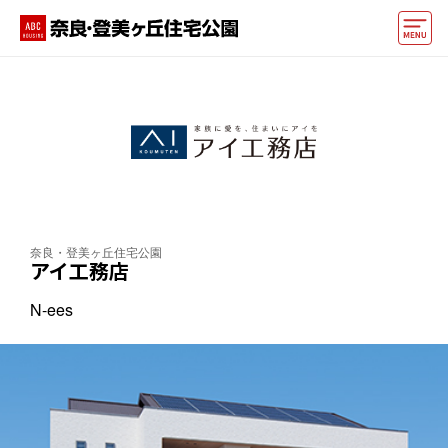
モデルハウス
動画でモデルハウス見学
イベント情報・プレゼント
アクセス
奈良・登美ヶ丘住宅公園
好みからモデルハウスを探す
アイ工務店
住まいづくりお役立ち情報
N-ees
他の展示場
ABCハウジングトップ
マイページ
アカウント登録