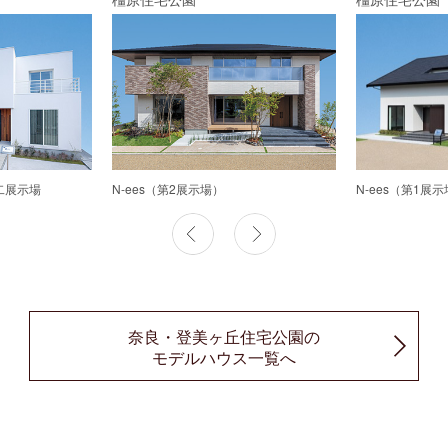
第二展示場
N-ees（第2展示場）
N-ees（第1展
奈良・登美ヶ丘住宅公園の
モデルハウス一覧へ