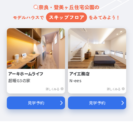
奈良・登美ヶ丘住宅公園の
スキップフロア
モデルハウスで
をみてみよう！
アーキホームライフ
アイ工務店
超暖G3の家
N-ees
詳しくみる
詳しくみる
見学予約
見学予約