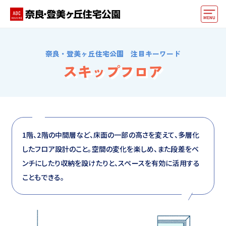
モデルハウス
奈良・登美ヶ丘住宅公園 注目キーワード
動画でモデルハウス見学
スキップフロア
イベント情報・プレゼント
アクセス
好みからモデルハウスを探す
1階、2階の中間層など、床面の一部の高さを変えて、多層化
したフロア設計のこと。空間の変化を楽しめ、また段差をベ
住まいづくりお役立ち情報
ンチにしたり収納を設けたりと、スペースを有効に活用する
他の展示場
こともできる。
ABCハウジングトップ
マイページ
アカウント登録