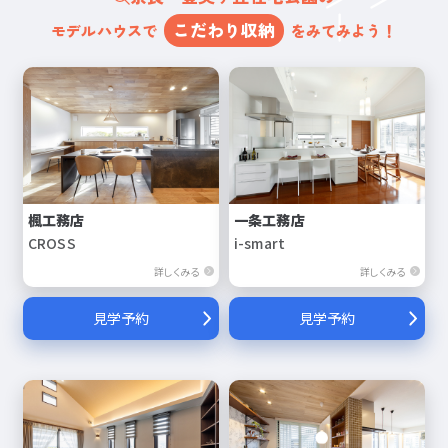
こだわり収納
モデルハウスで
をみてみよう！
楓工務店
一条工務店
CROSS
i-smart
詳しくみる
詳しくみる
見学予約
見学予約